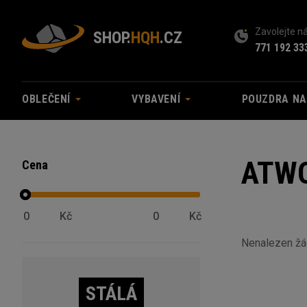
Zavolejte 
SHOP.
HQH
.CZ
771 192 33
OBLEČENÍ
VYBAVENÍ
POUZDRA N
ATW
Cena
Kč
Kč
Nenalezen ž
STÁLÁ