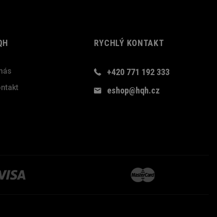
QH
RYCHLÝ KONTAKT
nás
+420 771 192 333
ntakt
eshop@hqh.cz