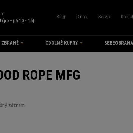
nám
Blog
O nás
Servis
Konta
3
(po - pá 10 - 16)
A ZBRANĚ
ODOLNÉ KUFRY
SEBEOBRAN
OOD ROPE MFG
ádný záznam