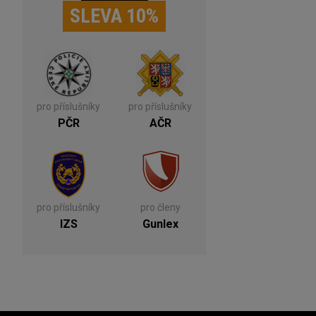
SLEVA 10%
pro příslušníky
pro příslušníky
PČR
AČR
pro příslušníky
pro členy
IZS
Gunlex