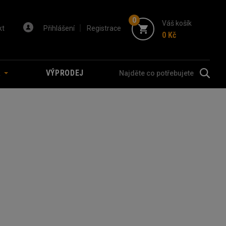
0
Váš košík
kt
Přihlášení
Registrace
0 Kč
A
VÝPRODEJ