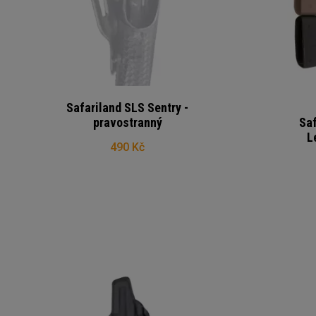
Safariland SLS Sentry -
pravostranný
Sa
L
490 Kč