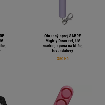
BRE
Obranný sprej SABRE
UV
Mighty Discreet, UV
íče,
marker, spona na klíče,
ý
levandulový
350 Kč