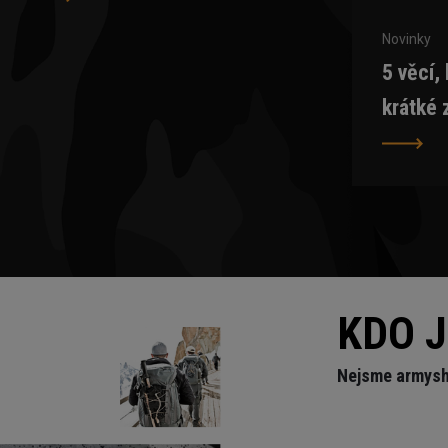
Novinky
5 věcí,
krátké 
KDO 
Nejsme armysh