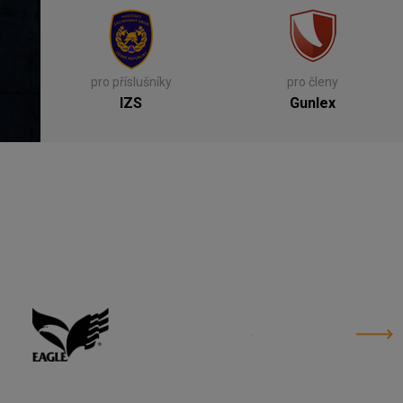
pro příslušníky
pro členy
IZS
Gunlex