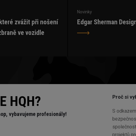
Novinky
 které zvážit při nošení
Edgar Sherman Desig
zbraně ve vozidle
JE HQH?
Proč si v
S odkazem 
op, vybavujeme profesionály!
bezpečnost
společnost 
projektů p