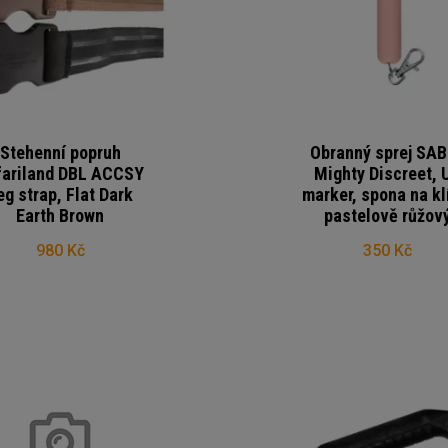
Stehenní popruh
Obranný sprej SA
fariland DBL ACCSY
Mighty Discreet, 
eg strap, Flat Dark
marker, spona na kl
Earth Brown
pastelově růžov
980 Kč
350 Kč