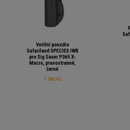
Saf
Vnitřní pouzdro
Safariland SPECIES IWB
pro Sig Sauer P365 X-
Macro, pravostranné,
černé
1 380 Kč