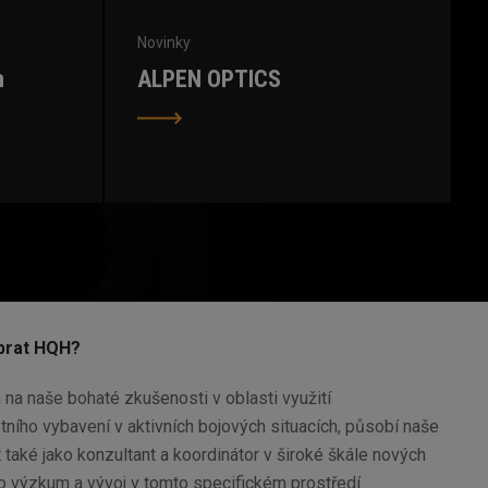
Novinky
n
ALPEN OPTICS
ybrat HQH?
na naše bohaté zkušenosti v oblasti využití
ního vybavení v aktivních bojových situacích, působí naše
také jako konzultant a koordinátor v široké škále nových
ro výzkum a vývoj v tomto specifickém prostředí.