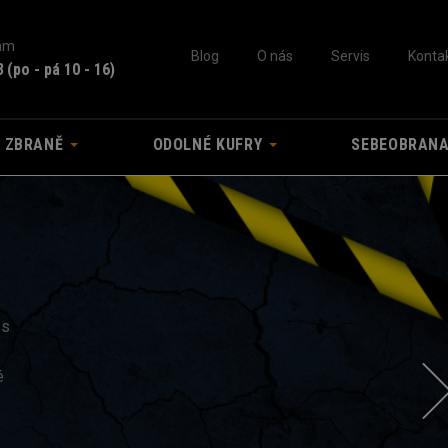
nám
Blog
O nás
Servis
Konta
3
(po - pá 10 - 16)
A ZBRANĚ
ODOLNÉ KUFRY
SEBEOBRAN