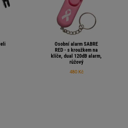
eli
Osobní alarm SABRE
RED - s kroužkem na
klíče, dual 120dB alarm,
růžový
480 Kč