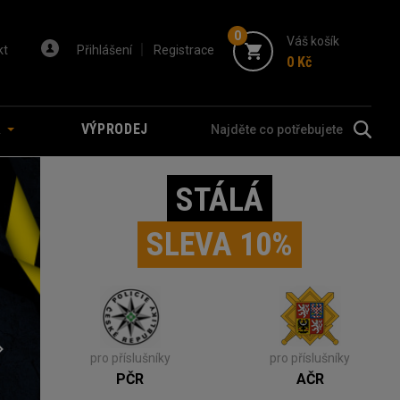
0
Váš košík
kt
Přihlášení
Registrace
0 Kč
A
VÝPRODEJ
STÁLÁ
SLEVA 10%
pro příslušníky
pro příslušníky
PČR
AČR