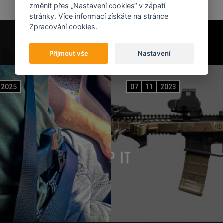
změnit přes „Nastavení cookies“ v zápatí
stránky. Více informací získáte na stránce
Zpracování cookies
.
Přijmout vše
Nastavení
2025
07
11
2023