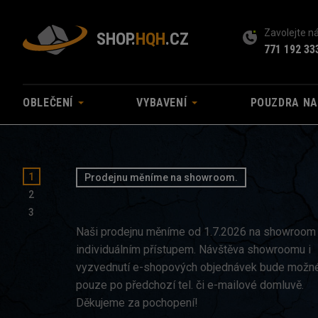
Zavolejte 
SHOP.
HQH
.CZ
771 192 33
OBLEČENÍ
VYBAVENÍ
POUZDRA N
NUB MOD a PLUG skladem
NOVINKA!
UKAŽ NABÍDKU