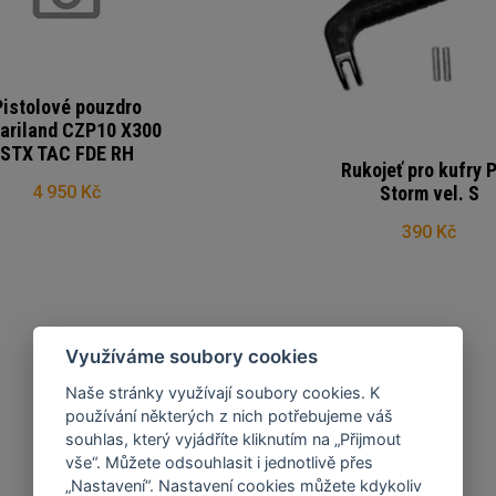
Pistolové pouzdro
ariland CZP10 X300
STX TAC FDE RH
Rukojeť pro kufry P
Storm vel. S
4 950 Kč
390 Kč
Využíváme soubory cookies
Naše stránky využívají soubory cookies. K
používání některých z nich potřebujeme váš
VŠECHNY NOVINKY
souhlas, který vyjádříte kliknutím na „Přijmout
vše“. Můžete odsouhlasit i jednotlivě přes
„Nastavení“. Nastavení cookies můžete kdykoliv