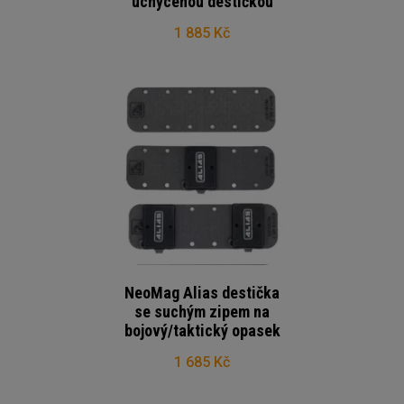
uchycenou destičkou
1 885 Kč
NeoMag Alias destička
se suchým zipem na
bojový/taktický opasek
1 685 Kč