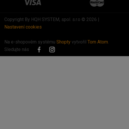
Copyright By HQH SYSTEM, spol. s.r.o © 2026 |
Nastavení cookies
Na e-shopovém systému
Shopty
vytvořil
Tom Atom
.
Sledujte nás