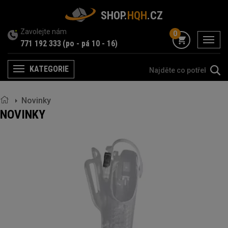
SHOP.
HQH
.CZ
Zavolejte nám
0
menu
771 192 333
(po - pá 10 - 16)
KATEGORIE
Menu
Novinky
NOVINKY