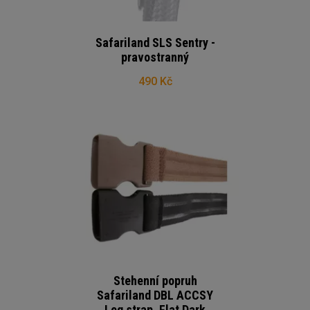
Safariland SLS Sentry -
pravostranný
490 Kč
Stehenní popruh
Safariland DBL ACCSY
Leg strap, Flat Dark