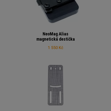
NeoMag Alias
magnetická destička
1 550 Kč