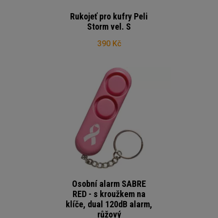
Rukojeť pro kufry Peli
Storm vel. S
390 Kč
Osobní alarm SABRE
RED - s kroužkem na
klíče, dual 120dB alarm,
růžový