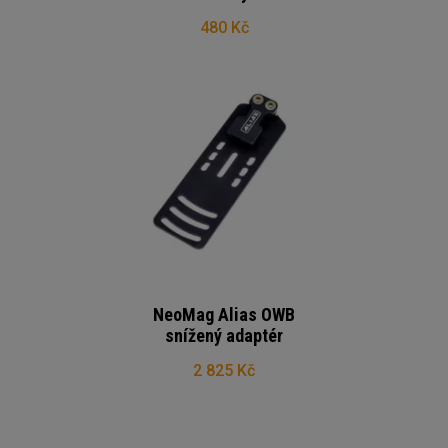
480 Kč
NeoMag Alias OWB
snížený adaptér
2 825 Kč