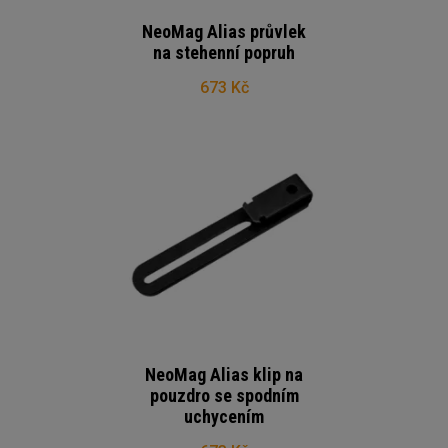
NeoMag Alias průvlek
na stehenní popruh
673 Kč
NeoMag Alias klip na
pouzdro se spodním
uchycením