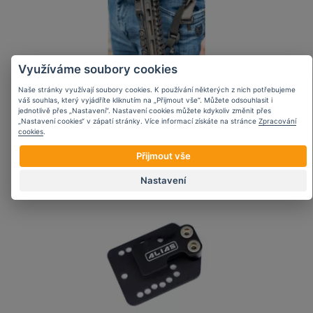
Využíváme soubory cookies
NeoMag Sentry
Naše stránky využívají soubory cookies. K používání některých z nich potřebujeme
váš souhlas, který vyjádříte kliknutím na „Přijmout vše“. Můžete odsouhlasit i
magnetický pásek pro
jednotlivě přes „Nastavení“. Nastavení cookies můžete kdykoliv změnit přes
fixaci popruhu -
„Nastavení cookies“ v zápatí stránky. Více informací získáte na stránce
Zpracování
prodloužená verze
cookies
.
Přijmout vše
2 090 Kč
Nastavení