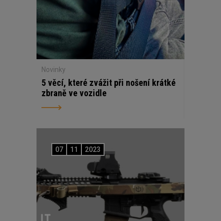
Novinky
5 věcí, které zvážit při nošení krátké
zbraně ve vozidle
07
11
2023