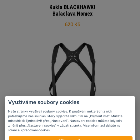
Kukla BLACKHAWK!
Balaclava Nomex
620 Kč
Využíváme soubory cookies
Naše stránky využívají soubory cookies. K používání některých z nich
Kšandy NFM GARM, S ,
potřebujeme váš souhlas, který vyjádříte kliknutím na „Přijmout vše“. Můžete
černé
odsouhlasit i jednotlivě přes „Nastavení“. Nastavení cookies můžete kdykoliv
změnit přes „Nastavení cookies“ v zápatí stránky. Více informací získáte na
stránce
Zpracování cookies
.
1 092 Kč