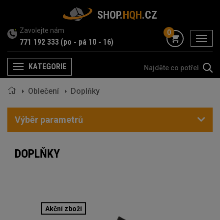
SHOP.
HQH
.CZ
Zavolejte nám
0
menu
771 192 333
(po - pá 10 - 16)
KATEGORIE
Menu
Oblečení
Doplňky
Výběr parametrů
DOPLŇKY
Akční zboží