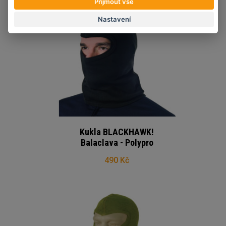
Přijmout vše
Nastavení
Kukla BLACKHAWK!
Balaclava - Polypro
490 Kč