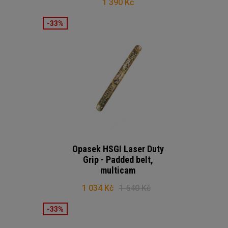
1 390 Kč
-33%
Opasek HSGI Laser Duty
Grip - Padded belt,
multicam
1 034 Kč
1 540 Kč
-33%