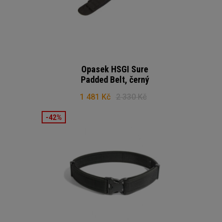
Opasek HSGI Sure
Padded Belt, černý
1 481 Kč
2 330 Kč
-42%