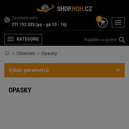
SHOP.
HQH
.CZ
Zavolejte nám
0
menu
771 192 333
(po - pá 10 - 16)
KATEGORIE
Menu
Oblečení
Opasky
Výběr parametrů
OPASKY