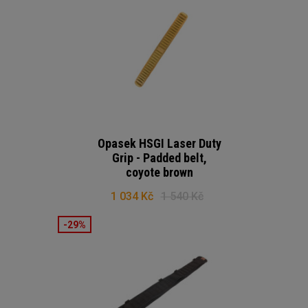
Opasek HSGI Laser Duty
Grip - Padded belt,
coyote brown
1 034 Kč
1 540 Kč
-29%