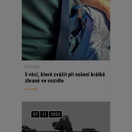
Novinky
5 věcí, které zvážit při nošení krátké
zbraně ve vozidle
07
11
2023