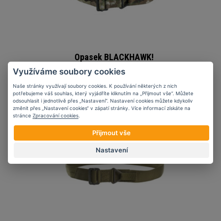
Opasek BLACKHAWK!
CQB/Rescue Belt,
Využíváme soubory cookies
Multicam
Naše stránky využívají soubory cookies. K používání některých z nich
potřebujeme váš souhlas, který vyjádříte kliknutím na „Přijmout vše“. Můžete
1 390 Kč
odsouhlasit i jednotlivě přes „Nastavení“. Nastavení cookies můžete kdykoliv
změnit přes „Nastavení cookies“ v zápatí stránky. Více informací získáte na
stránce
Zpracování cookies
.
Přijmout vše
Nastavení