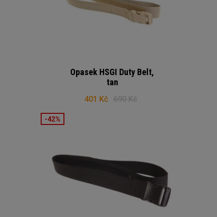
Opasek HSGI Duty Belt,
tan
401 Kč
690 Kč
-42%