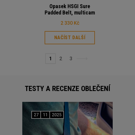
Opasek HSGI Sure
Padded Belt, multicam
2 330 Kč
NAČÍST DALŠÍ
1
2
3
TESTY A RECENZE OBLEČENÍ
27
11
2025