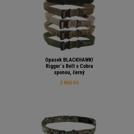
Opasek BLACKHAWK!
Rigger´s Belt s Cobra
sponou, černý
2 860 Kč