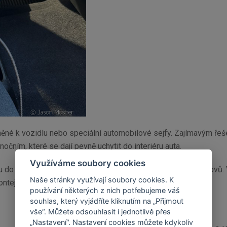
něné k vozidlu nebo speciální automobilové sejfy. Zajímavým řeš
nočním, které se dají pevně uchytit do interiéru auta.
Využíváme soubory cookies
upu do budovy soudu nebo do zaměstnání s rámy na detekci kovů. 
Naše stránky využívají soubory cookies. K
ntejneru.
používání některých z nich potřebujeme váš
souhlas, který vyjádříte kliknutím na „Přijmout
vše“. Můžete odsouhlasit i jednotlivě přes
„Nastavení“. Nastavení cookies můžete kdykoliv