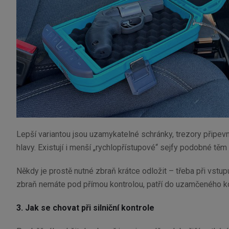
Lepší variantou jsou uzamykatelné schránky, trezory připev
hlavy. Existují i menší „rychlopřístupové“ sejfy podobné těm 
Někdy je prostě nutné zbraň krátce odložit – třeba při vst
zbraň nemáte pod přímou kontrolou, patří do uzamčeného ko
3. Jak se chovat při silniční kontrole