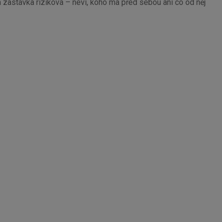
dá zastávka riziková – neví, koho má před sebou ani co od něj