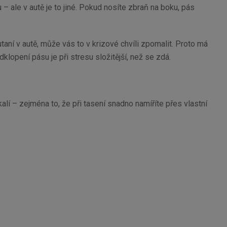
– ale v autě je to jiné. Pokud nosíte zbraň na boku, pás
aní v autě, může vás to v krizové chvíli zpomalit. Proto má
lopení pásu je při stresu složitější, než se zdá.
alí – zejména to, že při tasení snadno namíříte přes vlastní