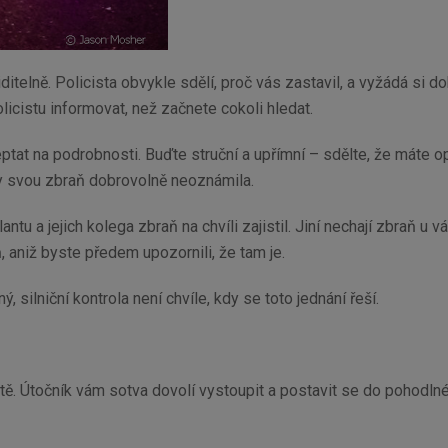
iditelně. Policista obvykle sdělí, proč vás zastavil, a vyžádá s
icistu informovat, než začnete cokoli hledat.
ptat na podrobnosti. Buďte struční a upřímní – sdělte, že máte o
 by svou zbraň dobrovolně neoznámila.
tu a jejich kolega zbraň na chvíli zajistil. Jiní nechají zbraň u vá
, aniž byste předem upozornili, že tam je.
 silniční kontrola není chvíle, kdy se toto jednání řeší.
ě. Útočník vám sotva dovolí vystoupit a postavit se do pohodlnéh