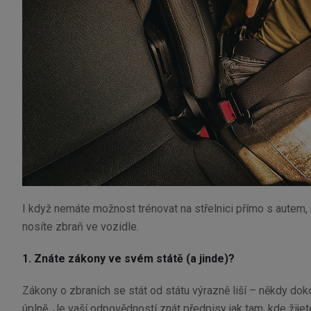
I když nemáte možnost trénovat na střelnici přímo s autem, m
nosíte zbraň ve vozidle.
1. Znáte zákony ve svém státě (a jinde)?
Zákony o zbraních se stát od státu výrazně liší – někdy dok
úplně. Je vaší odpovědností znát předpisy jak tam, kde žijete