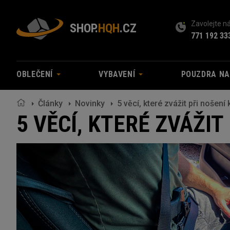
Zavolejte 
SHOP.
HQH
.CZ
771 192 33
OBLEČENÍ
VYBAVENÍ
POUZDRA N
Články
Novinky
5 věcí, které zvážit při nošení
5 VĚCÍ, KTERÉ ZVÁŽI