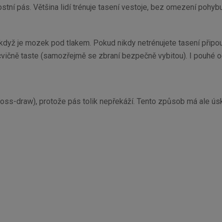
ní pás. Většina lidí trénuje tasení vestoje, bez omezení pohybu 
dyž je mozek pod tlakem. Pokud nikdy netrénujete tasení připout
cvičně taste (samozřejmě se zbraní bezpečně vybitou). I pouhé odk
cross-draw), protože pás tolik nepřekáží. Tento způsob má ale úsk