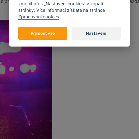
 policií právě dopravní kontrola. Z pohledu policisty je ale kaž
změnit přes „Nastavení cookies“ v zápatí
stránky. Více informací získáte na stránce
Zpracování cookies
.
Přijmout vše
Nastavení