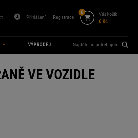
0
Váš košík
kt
Přihlášení
Registrace
0 Kč
A
VÝPRODEJ
RANĚ VE VOZIDLE