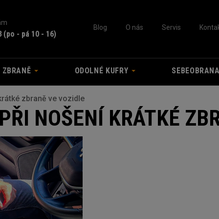
nám
Blog
O nás
Servis
Konta
3
(po - pá 10 - 16)
A ZBRANĚ
ODOLNÉ KUFRY
SEBEOBRAN
 krátké zbraně ve vozidle
T PŘI NOŠENÍ KRÁTKÉ ZB