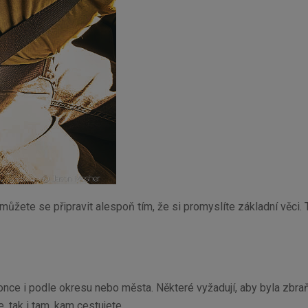
ůžete se připravit alespoň tím, že si promyslíte základní věci. 
once i podle okresu nebo města. Některé vyžadují, aby byla zbraň 
, tak i tam, kam cestujete.