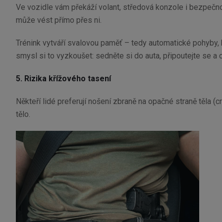
Ve vozidle vám překáží volant, středová konzole i bezpečnost
může vést přímo přes ni.
Trénink vytváří svalovou paměť – tedy automatické pohyby, k
smysl si to vyzkoušet: sedněte si do auta, připoutejte se a 
5. Rizika křížového tasení
Někteří lidé preferují nošení zbraně na opačné straně těla (
tělo.