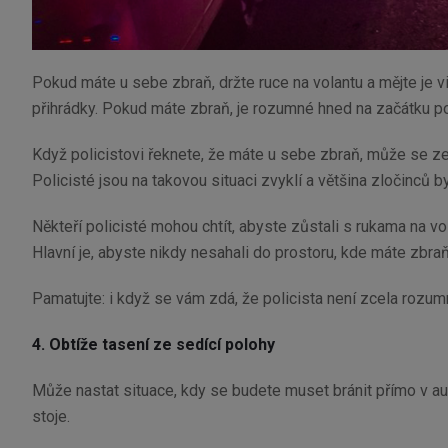
Pokud máte u sebe zbraň, držte ruce na volantu a mějte je v
přihrádky. Pokud máte zbraň, je rozumné hned na začátku pol
Když policistovi řeknete, že máte u sebe zbraň, může se ze
Policisté jsou na takovou situaci zvyklí a většina zločinců
Někteří policisté mohou chtít, abyste zůstali s rukama na volan
Hlavní je, abyste nikdy nesahali do prostoru, kde máte zbraň
Pamatujte: i když se vám zdá, že policista není zcela rozumný,
4. Obtíže tasení ze sedící polohy
Může nastat situace, kdy se budete muset bránit přímo v aut
stoje.