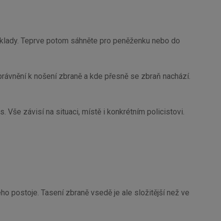
i doklady. Teprve potom sáhněte pro peněženku nebo do
právnění k nošení zbraně a kde přesně se zbraň nachází.
s. Vše závisí na situaci, místě i konkrétním policistovi.
o postoje. Tasení zbraně vsedě je ale složitější než ve