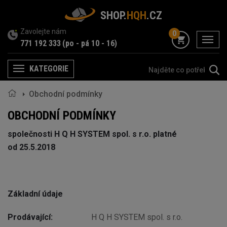
SHOP.
HQH
.CZ
Zavolejte nám
0
menu
771 192 333
(po - pá 10 - 16)
KATEGORIE
Menu
Obchodní podmínky
OBCHODNÍ PODMÍNKY
společnosti H Q H SYSTEM spol. s r.o.
platné
od 25.5.2018
Základní údaje
Prodávající:
H Q H SYSTEM spol. s r.o.