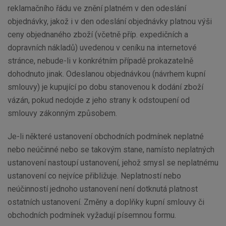
reklamačního řádu ve znění platném v den odeslání
objednávky, jakož i v den odeslání objednávky platnou výši
ceny objednaného zboží (včetně příp. expedičních a
dopravních nákladů) uvedenou v ceníku na internetové
stránce, nebude-li v konkrétním případě prokazatelně
dohodnuto jinak. Odeslanou objednávkou (návrhem kupní
smlouvy) je kupující po dobu stanovenou k dodání zboží
vázán, pokud nedojde z jeho strany k odstoupení od
smlouvy zákonným způsobem.
Je-li některé ustanovení obchodních podmínek neplatné
nebo neúčinné nebo se takovým stane, namísto neplatných
ustanovení nastoupí ustanovení, jehož smysl se neplatnému
ustanovení co nejvíce přibližuje. Neplatností nebo
neúčinností jednoho ustanovení není dotknutá platnost
ostatních ustanovení. Změny a doplňky kupní smlouvy či
obchodních podmínek vyžadují písemnou formu.