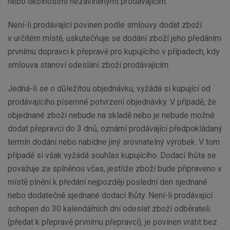
nebo okolnostmi nezaviněnými prodávajícím.
Není-li prodávající povinen podle smlouvy dodat zboží
v určitém místě, uskutečňuje se dodání zboží jeho předáním
prvnímu dopravci k přepravě pro kupujícího v případech, kdy
smlouva stanoví odeslání zboží prodávajícím.
Jedná-li se o důležitou objednávku, vyžádá si kupující od
prodávajícího písemné potvrzení objednávky. V případě, že
objednané zboží nebude na skladě nebo je nebude možné
dodat přepravci do 3 dnů, oznámí prodávající předpokládaný
termín dodání nebo nabídne jiný srovnatelný výrobek. V tom
případě si však vyžádá souhlas kupujícího. Dodací lhůta se
považuje za splněnou včas, jestliže zboží bude připraveno v
místě plnění k předání nejpozději poslední den sjednané
nebo dodatečně sjednané dodací lhůty. Není-li prodávající
schopen do 30 kalendářních dní odeslat zboží odběrateli
(předat k přepravě prvnímu přepravci), je povinen vrátit bez