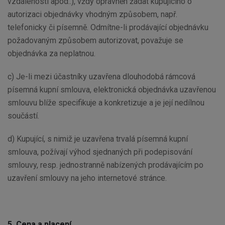
vzdálenosti apod..), vždy oprávněn žádat kupujícího o
autorizaci objednávky vhodným způsobem, např.
telefonicky či písemně. Odmítne-li prodávající objednávku
požadovaným způsobem autorizovat, považuje se
objednávka za neplatnou.
c) Je-li mezi účastníky uzavřena dlouhodobá rámcová
písemná kupní smlouva, elektronická objednávka uzavřenou
smlouvu blíže specifikuje a konkretizuje a je její nedílnou
součástí.
d) Kupující, s nimiž je uzavřena trvalá písemná kupní
smlouva, požívají výhod sjednaných při podepisování
smlouvy, resp. jednostranně nabízených prodávajícím po
uzavření smlouvy na jeho internetové stránce.
5. Cena a placení