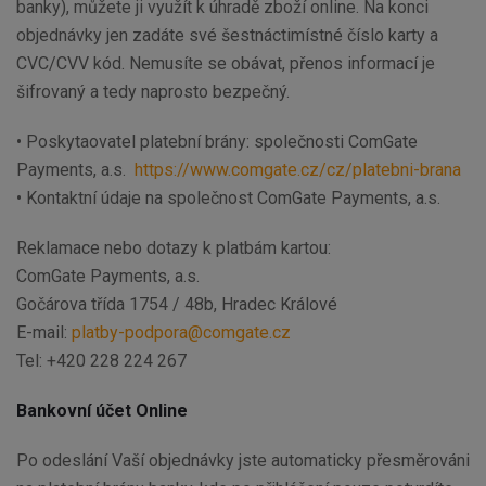
banky), můžete ji využít k úhradě zboží online. Na konci
objednávky jen zadáte své šestnáctimístné číslo karty a
CVC/CVV kód. Nemusíte se obávat, přenos informací je
šifrovaný a tedy naprosto bezpečný.
• Poskytaovatel platební brány: společnosti ComGate
Payments, a.s.
https://www.comgate.cz/cz/platebni-brana
• Kontaktní údaje na společnost ComGate Payments, a.s.
Reklamace nebo dotazy k platbám kartou:
ComGate Payments, a.s.
Gočárova třída 1754 / 48b, Hradec Králové
E-mail:
platby-podpora@comgate.cz
Tel: +420 228 224 267
Bankovní účet Online
Po odeslání Vaší objednávky jste automaticky přesměrováni