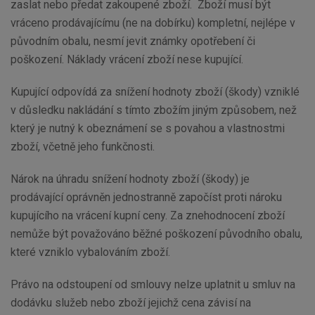
zaslat nebo předat zakoupené zboží. Zboží musí být
vráceno prodávajícímu (ne na dobírku) kompletní, nejlépe v
původním obalu, nesmí jevit známky opotřebení či
poškození. Náklady vrácení zboží nese kupující.
Kupující odpovídá za snížení hodnoty zboží (škody) vzniklé
v důsledku nakládání s tímto zbožím jiným způsobem, než
který je nutný k obeznámení se s povahou a vlastnostmi
zboží, včetně jeho funkčnosti.
Nárok na úhradu snížení hodnoty zboží (škody) je
prodávající oprávněn jednostranně započíst proti nároku
kupujícího na vrácení kupní ceny. Za znehodnocení zboží
nemůže být považováno běžné poškození původního obalu,
které vzniklo vybalováním zboží.
Právo na odstoupení od smlouvy nelze uplatnit u smluv na
dodávku služeb nebo zboží jejichž cena závisí na