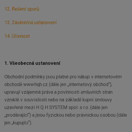
12. Řešení sporů
13. Závěrečná ustanovení
14. Účinnost
1. Všeobecná ustanovení
Obchodní podmínky jsou platné pro nákup v internetovém
obchodě www.hqh.cz (dále jen „internetový obchod“),
upravují vzájemná práva a povinnosti smluvních stran
vzniklé v souvislosti nebo na základě kupní smlouvy
uzavřené mezi H Q H SYSTEM spol. s r.o. (dále jen
„prodávající“) a jinou fyzickou nebo právnickou osobou (dále
jen „kupující“).