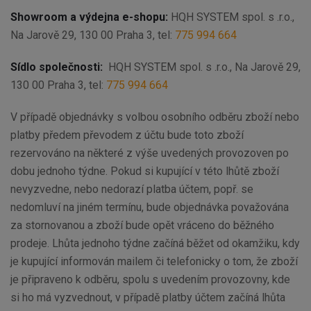
Showroom a výdejna e-shopu:
HQH SYSTEM spol. s .r.o.,
Na Jarově 29, 130 00 Praha 3, tel:
775 994 664
Sídlo společnosti:
HQH SYSTEM spol. s .r.o., Na Jarově 29,
130 00 Praha 3, tel:
775 994 664
V případě objednávky s volbou osobního odběru zboží nebo
platby předem převodem z účtu bude toto zboží
rezervováno na některé z výše uvedených provozoven po
dobu jednoho týdne. Pokud si kupující v této lhůtě zboží
nevyzvedne, nebo nedorazí platba účtem, popř. se
nedomluví na jiném termínu, bude objednávka považována
za stornovanou a zboží bude opět vráceno do běžného
prodeje. Lhůta jednoho týdne začíná běžet od okamžiku, kdy
je kupující informován mailem či telefonicky o tom, že zboží
je připraveno k odběru, spolu s uvedením provozovny, kde
si ho má vyzvednout, v případě platby účtem začíná lhůta