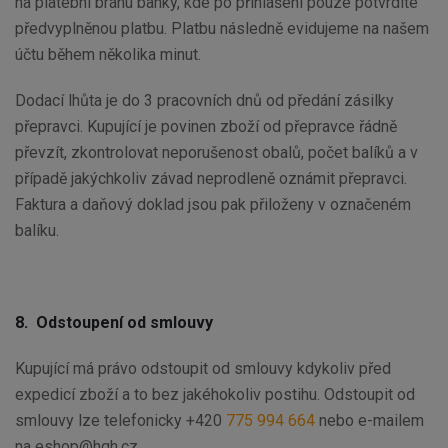
na platební bránu banky, kde po přihlášení pouze potvrdíte
předvyplněnou platbu. Platbu následně evidujeme na našem
účtu během několika minut.
Dodací lhůta je do 3 pracovních dnů od předání zásilky
přepravci. Kupující je povinen zboží od přepravce řádně
převzít, zkontrolovat neporušenost obalů, počet balíků a v
případě jakýchkoliv závad neprodleně oznámit přepravci.
Faktura a daňový doklad jsou pak přiloženy v označeném
balíku.
8. Odstoupení od smlouvy
Kupující má právo odstoupit od smlouvy kdykoliv před
expedicí zboží a to bez jakéhokoliv postihu. Odstoupit od
smlouvy lze telefonicky +420
775 994 664
nebo e-mailem
na eshop@hqh.cz.