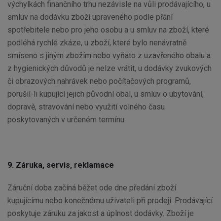
výchylkách finančního trhu nezávisle na vůli prodávajícího, u
smluv na dodávku zboží upraveného podle přání
spotřebitele nebo pro jeho osobu a u smluv na zboží, které
podléhá rychlé zkáze, u zboží, které bylo nenávratně
smíseno s jiným zbožím nebo vyňato z uzavřeného obalu a
z hygienických důvodů je nelze vrátit, u dodávky zvukových
či obrazových nahrávek nebo počítačových programů,
porušil-li kupující jejich původní obal, u smluv o ubytování,
dopravě, stravování nebo využití volného času
poskytovaných v určeném termínu.
9. Záruka, servis, reklamace
Záruční doba začíná běžet ode dne předání zboží
kupujícímu nebo konečnému uživateli při prodeji. Prodávající
poskytuje záruku za jakost a úplnost dodávky. Zboží je