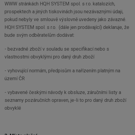
WWW stránkách HQH SYSTEM spol. s r.o. katalozích,
prospektech a jiných tiskovinách jsou nezávaznými údaji,
pokud nebyly ve smlouvě výslovně uvedeny jako závazné.
HQH SYSTEM spol. s r.o. (dále jen prodávající) deklaruje, že
bude svým odběratelům dodávat:
- bezvadné zboží v souladu se specifikací nebo s
vlastnostmi obvyklými pro daný druh zboží
- vyhovující normám, předpisům a nařízením platným na
území ČR
- vybavené českými návody k obsluze, záručními listy a
seznamy pozáručních opraven, je-li to pro daný druh zboží
obvyklé