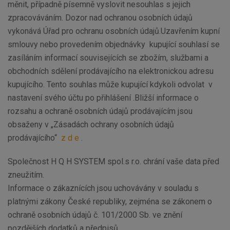
měnit, případně písemně vyslovit nesouhlas s jejich
zpracováváním. Dozor nad ochranou osobních údajů
vykonává Úřad pro ochranu osobních údajů.Uzavřením kupní
smlouvy nebo provedením objednávky kupující souhlasí se
zasíláním informací souvisejících se zbožím, službami a
obchodních sdělení prodávajícího na elektronickou adresu
kupujícího. Tento souhlas může kupující kdykoli odvolat v
nastavení svého účtu po přihlášení .Bližší informace o
rozsahu a ochraně osobních údajů prodávajícím jsou
obsaženy v „Zásadách ochrany osobních údajů
prodávajícího“
z d e
.
Společnost H Q H SYSTEM spol.s r.o. chrání vaše data před
zneužitím.
Informace o zákaznících jsou uchovávány v souladu s
platnými zákony České republiky, zejména se zákonem o
ochraně osobních údajů č. 101/2000 Sb. ve znění
pozdějších dodatků a předpisů.