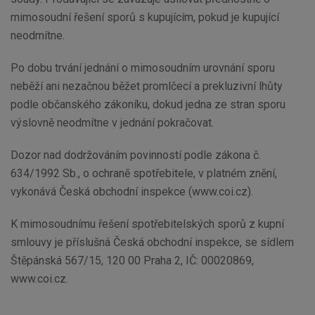
mimosoudní řešení sporů s kupujícím, pokud je kupující
neodmítne.
Po dobu trvání jednání o mimosoudním urovnání sporu
neběží ani nezačnou běžet promlčecí a prekluzivní lhůty
podle občanského zákoníku, dokud jedna ze stran sporu
výslovně neodmítne v jednání pokračovat.
Dozor nad dodržováním povinností podle zákona č.
634/1992 Sb., o ochraně spotřebitele, v platném znění,
vykonává Česká obchodní inspekce (www.coi.cz).
K mimosoudnímu řešení spotřebitelských sporů z kupní
smlouvy je příslušná Česká obchodní inspekce, se sídlem
Štěpánská 567/15, 120 00 Praha 2, IČ: 00020869,
www.coi.cz.