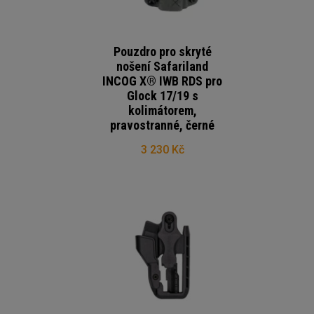
Pouzdro pro skryté
nošení Safariland
INCOG X® IWB RDS pro
Glock 17/19 s
kolimátorem,
pravostranné, černé
3 230 Kč