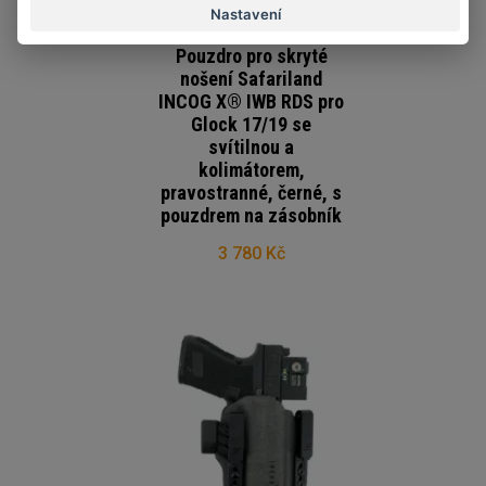
Nastavení
Pouzdro pro skryté
nošení Safariland
INCOG X® IWB RDS pro
Glock 17/19 se
svítilnou a
kolimátorem,
pravostranné, černé, s
pouzdrem na zásobník
3 780 Kč