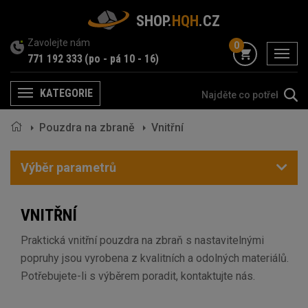
SHOP.
HQH
.CZ
Zavolejte nám
0
menu
771 192 333
(po - pá 10 - 16)
KATEGORIE
Menu
Pouzdra na zbraně
Vnitřní
Výběr parametrů
VNITŘNÍ
Praktická vnitřní pouzdra na zbraň s nastavitelnými
popruhy jsou vyrobena z kvalitních a odolných materiálů.
Potřebujete-li s výběrem poradit, kontaktujte nás.