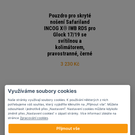
Pouzdro pro skryté
nošení Safariland
INCOG X® IWB RDS pro
Glock 17/19 se
svítilnou a
kolimátorem,
pravostranné, černé
3 230 Kč
Využíváme soubory cookies
Naše stránky využívají soubory cookies. K používání některých z nich
potřebujeme váš souhlas, který vyjádříte kliknutím na „Přijmout vše“. Můžete
odsouhlasit i jednotlivě přes „Nastavení“. Nastavení cookies můžete kdykoliv
změnit přes „Nastavení cookies“ v zápatí stránky. Více informací získáte na
stránce
Zpracování cookies
.
Přijmout vše