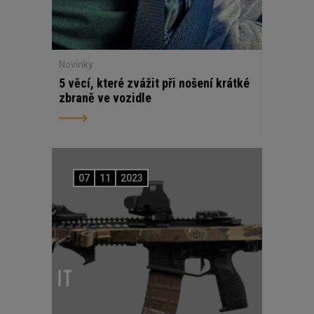
Novinky
5 věcí, které zvážit při nošení krátké
zbraně ve vozidle
07
11
2023