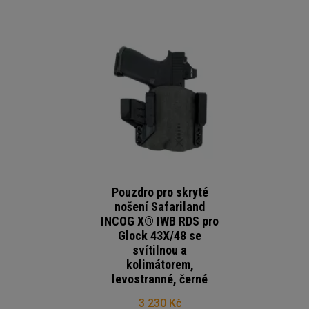
Pouzdro pro skryté
nošení Safariland
INCOG X® IWB RDS pro
Glock 43X/48 se
svítilnou a
kolimátorem,
levostranné, černé
3 230 Kč