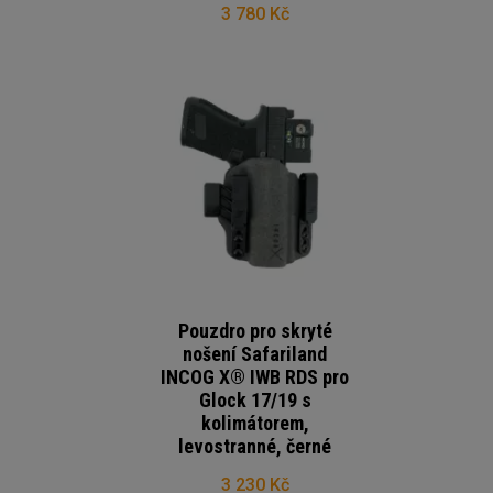
3 780 Kč
Pouzdro pro skryté
nošení Safariland
INCOG X® IWB RDS pro
Glock 17/19 s
kolimátorem,
levostranné, černé
3 230 Kč