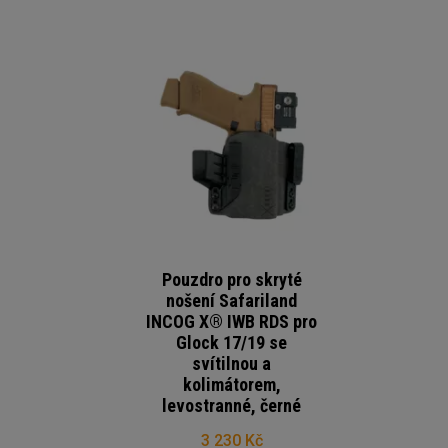
Pouzdro pro skryté
nošení Safariland
INCOG X® IWB RDS pro
Glock 17/19 se
svítilnou a
kolimátorem,
levostranné, černé
3 230 Kč