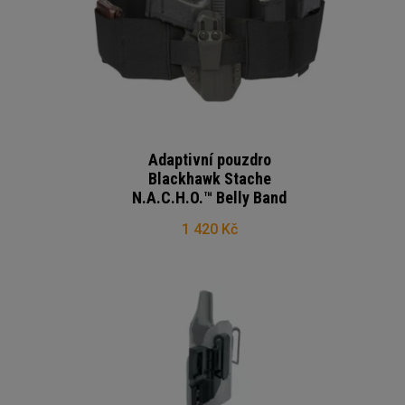
Adaptivní pouzdro
Blackhawk Stache
N.A.C.H.O.™ Belly Band
1 420 Kč