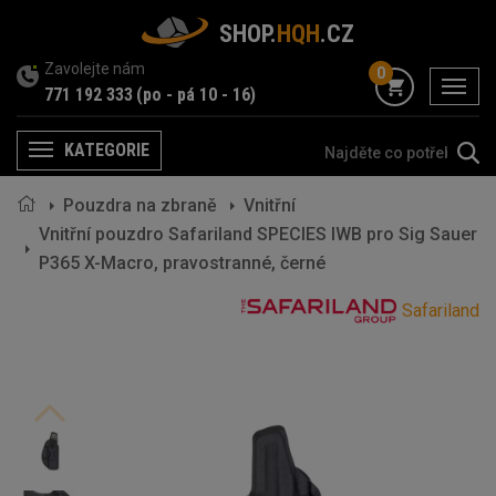
SHOP.
HQH
.CZ
Zavolejte nám
0
menu
771 192 333
(po - pá 10 - 16)
KATEGORIE
Menu
Pouzdra na zbraně
Vnitřní
Vnitřní pouzdro Safariland SPECIES IWB pro Sig Sauer
P365 X-Macro, pravostranné, černé
Safariland