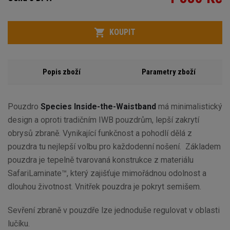
Počet
KOUPIT
Popis zboží
Parametry zboží
Pouzdro
Species Inside-the-Waistband
má minimalistický
design a oproti tradičním IWB pouzdrům, lepší zakrytí
obrysů zbraně. Vynikající funkčnost a pohodlí dělá z
pouzdra tu nejlepší volbu pro každodenní nošení. Základem
pouzdra je tepelně tvarovaná konstrukce z materiálu
SafariLaminate™, který zajišťuje mimořádnou odolnost a
dlouhou životnost. Vnitřek pouzdra je pokryt semišem.
Sevření zbraně v pouzdře lze jednoduše regulovat v oblasti
lučíku.