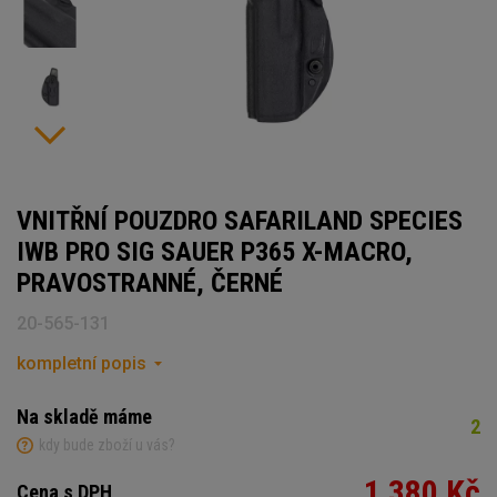
VNITŘNÍ POUZDRO SAFARILAND SPECIES
IWB PRO SIG SAUER P365 X-MACRO,
PRAVOSTRANNÉ, ČERNÉ
20-565-131
kompletní popis
Na skladě máme
2
kdy bude zboží u vás?
1 380 Kč
Cena s DPH