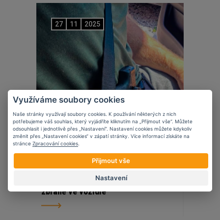
27
11
2025
Využíváme soubory cookies
Naše stránky využívají soubory cookies. K používání některých z nich
potřebujeme váš souhlas, který vyjádříte kliknutím na „Přijmout vše“. Můžete
odsouhlasit i jednotlivě přes „Nastavení“. Nastavení cookies můžete kdykoliv
změnit přes „Nastavení cookies“ v zápatí stránky. Více informací získáte na
stránce
Zpracování cookies
.
Přijmout vše
Novinky
Nastavení
5 věcí, které zvážit při nošení krátké
zbraně ve vozidle