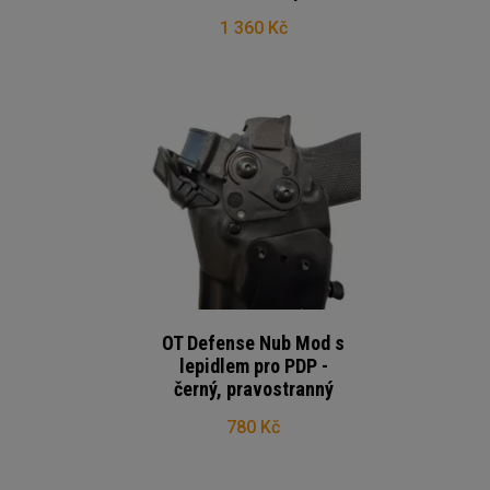
1 360 Kč
OT Defense Nub Mod s
lepidlem pro PDP -
černý, pravostranný
780 Kč