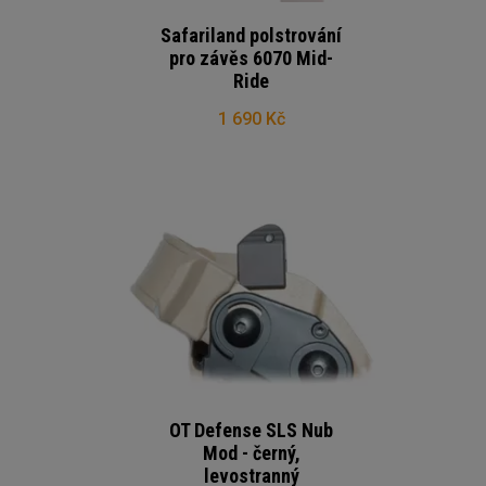
Safariland polstrování
pro závěs 6070 Mid-
Ride
1 690 Kč
OT Defense SLS Nub
Mod - černý,
levostranný