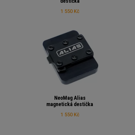
destička
1 550 Kč
NeoMag Alias
magnetická destička
1 550 Kč