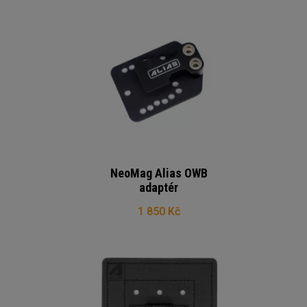
NeoMag Alias OWB
adaptér
1 850 Kč