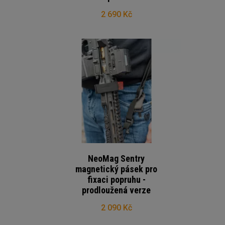
2 690 Kč
NeoMag Sentry
magnetický pásek pro
fixaci popruhu -
prodloužená verze
2 090 Kč