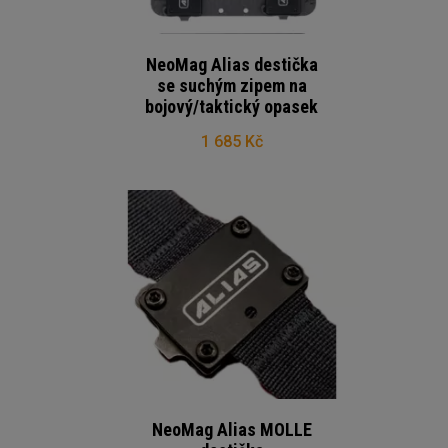
NeoMag Alias destička
se suchým zipem na
bojový/taktický opasek
1 685 Kč
NeoMag Alias MOLLE