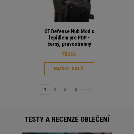
OT Defense Nub Mod s
lepidlem pro PDP -
černý, pravostranný
780 Kč
NAČÍST DALŠÍ
1
2
3
4
TESTY A RECENZE OBLEČENÍ