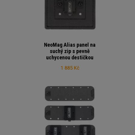
NeoMag Alias panel na
suchý zip s pevně
uchycenou destičkou
1 885 Kč