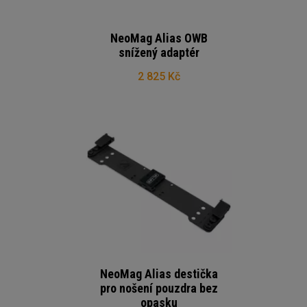
NeoMag Alias OWB
snížený adaptér
2 825 Kč
NeoMag Alias destička
pro nošení pouzdra bez
opasku