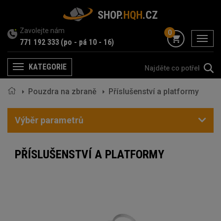
SHOP.
HQH
.CZ
Zavolejte nám
0
menu
771 192 333
(po - pá 10 - 16)
KATEGORIE
Menu
Pouzdra na zbraně
Příslušenství a platformy
Výběr parametrů
PŘÍSLUŠENSTVÍ A PLATFORMY