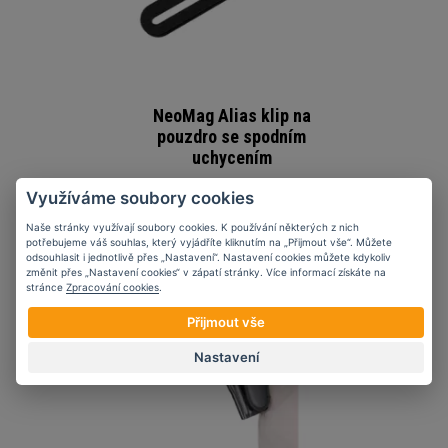
NeoMag Alias klip na
pouzdro se spodním
uchycením
673 Kč
Využíváme soubory cookies
Naše stránky využívají soubory cookies. K používání některých z nich
potřebujeme váš souhlas, který vyjádříte kliknutím na „Přijmout vše“. Můžete
odsouhlasit i jednotlivě přes „Nastavení“. Nastavení cookies můžete kdykoliv
změnit přes „Nastavení cookies“ v zápatí stránky. Více informací získáte na
stránce
Zpracování cookies
.
Přijmout vše
Nastavení