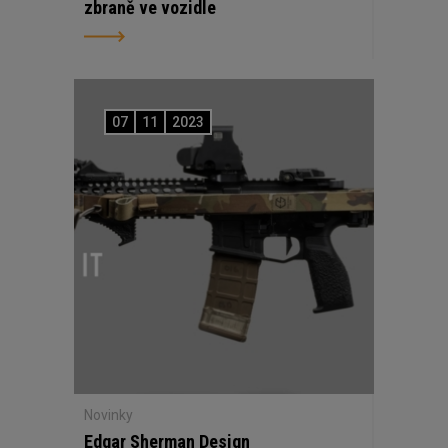
zbraně ve vozidle
07
11
2023
Novinky
Edgar Sherman Design