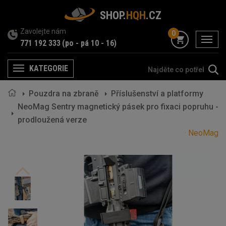
SHOP.
HQH
.CZ
Zavolejte nám
0
menu
771 192 333
(po - pá 10 - 16)
KATEGORIE
Menu
Pouzdra na zbraně
Příslušenství a platformy
NeoMag Sentry magnetický pásek pro fixaci popruhu -
prodloužená verze
NeoMag