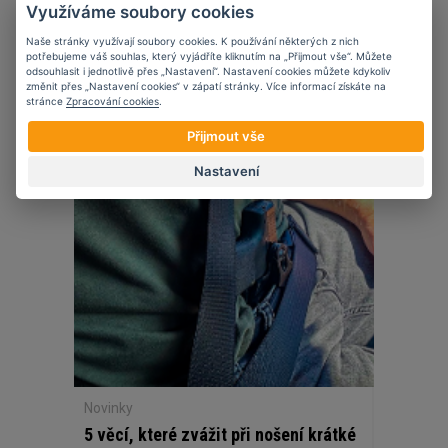
Využíváme soubory cookies
TESTY A RECENZE OBLEČENÍ
Naše stránky využívají soubory cookies. K používání některých z nich
potřebujeme váš souhlas, který vyjádříte kliknutím na „Přijmout vše“. Můžete
odsouhlasit i jednotlivě přes „Nastavení“. Nastavení cookies můžete kdykoliv
změnit přes „Nastavení cookies“ v zápatí stránky. Více informací získáte na
stránce
Zpracování cookies
.
27
11
2025
Přijmout vše
Nastavení
Novinky
5 věcí, které zvážit při nošení krátké