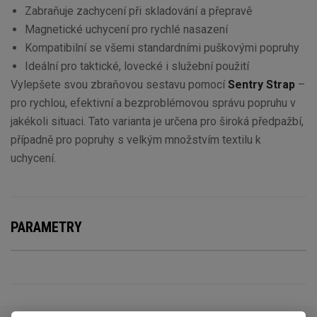
Zabraňuje zachycení při skladování a přepravě
Magnetické uchycení pro rychlé nasazení
Kompatibilní se všemi standardními puškovými popruhy
Ideální pro taktické, lovecké i služební použití
Vylepšete svou zbraňovou sestavu pomocí
Sentry Strap
–
pro rychlou, efektivní a bezproblémovou správu popruhu v
jakékoli situaci. Tato varianta je určena pro široká předpažbí,
případně pro popruhy s velkým množstvím textilu k
uchycení.
PARAMETRY