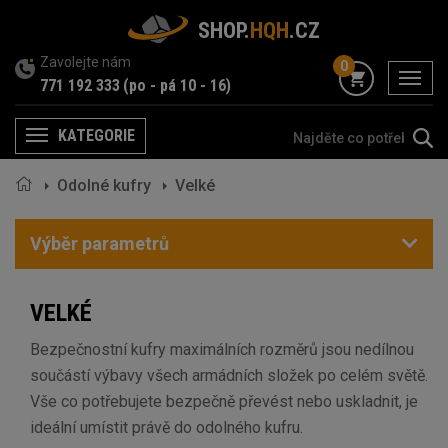
SHOP.
HQH
.CZ
Zavolejte nám
0
menu
771 192 333
(po - pá 10 - 16)
KATEGORIE
Menu
Odolné kufry
Velké
Výběr parametrů
VELKÉ
Bezpečnostní kufry maximálních rozměrů jsou nedílnou
součástí výbavy všech armádních složek po celém světě.
Vše co potřebujete bezpečně převést nebo uskladnit, je
ideální umístit právě do odolného kufru.