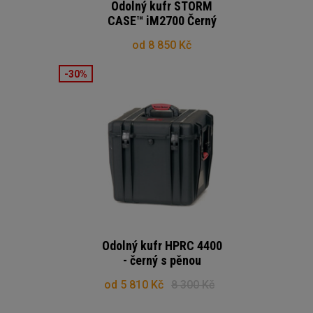
Odolný kufr STORM
CASE™ iM2700 Černý
od 8 850 Kč
-30%
Odolný kufr HPRC 4400
- černý s pěnou
od 5 810 Kč
8 300 Kč