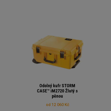
Odolný kufr STORM
CASE™ iM2720 Žlutý s
pěnou
od 12 060 Kč