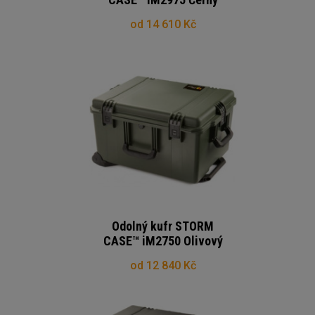
od 14 610 Kč
Odolný kufr STORM
CASE™ iM2750 Olivový
od 12 840 Kč