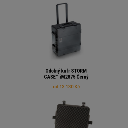
Odolný kufr STORM
CASE™ iM2875 Černý
od 13 130 Kč