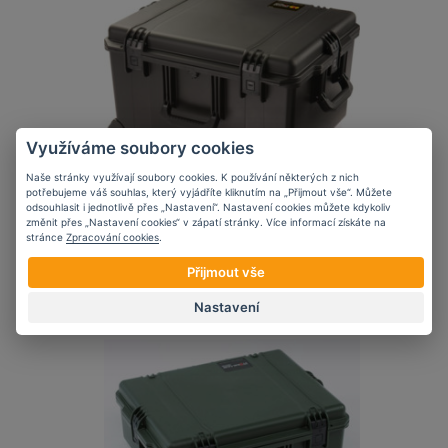
Využíváme soubory cookies
Naše stránky využívají soubory cookies. K používání některých z nich
potřebujeme váš souhlas, který vyjádříte kliknutím na „Přijmout vše“. Můžete
odsouhlasit i jednotlivě přes „Nastavení“. Nastavení cookies můžete kdykoliv
Odolný kufr STORM
změnit přes „Nastavení cookies“ v zápatí stránky. Více informací získáte na
CASE™ iM2750 Černý
stránce
Zpracování cookies
.
Přijmout vše
od 14 480 Kč
Nastavení