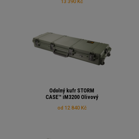
13 390 Kč
Odolný kufr STORM
CASE™ iM3200 Olivový
od 12 840 Kč