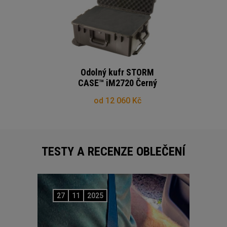
Odolný kufr STORM
CASE™ iM2720 Černý
od 12 060 Kč
TESTY A RECENZE OBLEČENÍ
27
11
2025