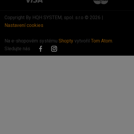
Copyright By HQH SYSTEM, spol. s.r.o © 2026 |
Nastavení cookies
Na e-shopovém systému
Shopty
vytvořil
Tom Atom
.
Sledujte nás