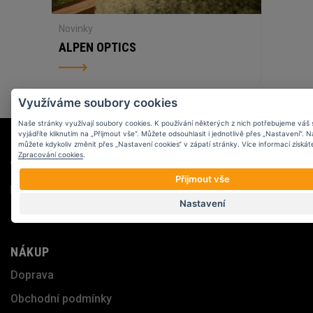
Novinky
ALPEN OPTICS
Využíváme soubory cookies
Naše stránky využívají soubory cookies. K používání některých z nich potřebujeme váš 
vyjádříte kliknutím na „Přijmout vše“. Můžete odsouhlasit i jednotlivě přes „Nastavení“. 
můžete kdykoliv změnit přes „Nastavení cookies“ v zápatí stránky. Více informací získát
Zpracování cookies
.
Přijmout vše
Nastavení
NÁKUP
Doprava
Obchodní podmínky