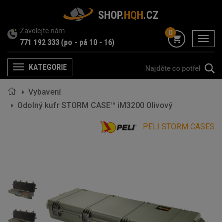
SHOP.
HQH
.CZ
Zavolejte nám
0
menu
771 192 333
(po - pá 10 - 16)
KATEGORIE
Menu
Vybavení
Odolný kufr STORM CASE™ iM3200 Olivový
PELI STORM CASES