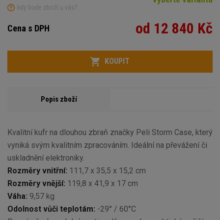
kdy bude zboží u vás?
od 12 840 Kč
Cena s DPH
Variant
Počet
KOUPIT
Popis zboží
Kvalitní kufr na dlouhou zbraň značky Peli Storm Case, který
vyniká svým kvalitním zpracováním. Ideální na převážení či
uskladnění elektroniky.
Rozměry vnitřní:
111,7 x 35,5 x 15,2 cm
Rozměry vnější:
119,8 x 41,9 x 17 cm
Váha:
9,57 kg
Odolnost vůči teplotám:
-29° / 60°C