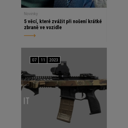
Novinky
5 věcí, které zvážit při nošení krátké
zbraně ve vozidle
07
11
2023