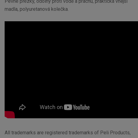
Pevné přezky, odolný proti vodě a prachu, praktická vnější
madla, polyuretanová kolečka.
All trademarks are registered trademarks of Peli Products,