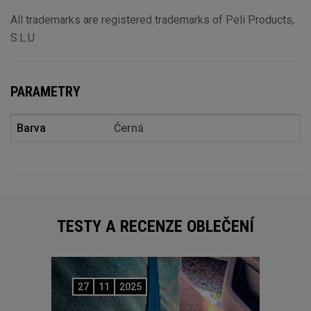
All trademarks are registered trademarks of Peli Products,
S.L.U
PARAMETRY
Barva
Černá
TESTY A RECENZE OBLEČENÍ
27
11
2025