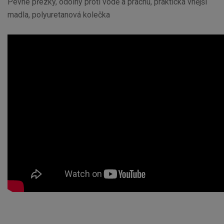
Pevné přezky, odolný proti vodě a prachu, praktická vnější
madla, polyuretanová kolečka