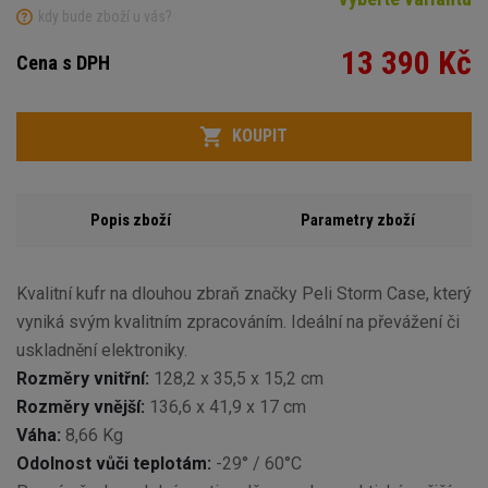
kdy bude zboží u vás?
13 390 Kč
Cena s DPH
Variant
Počet
KOUPIT
Popis zboží
Parametry zboží
Kvalitní kufr na dlouhou zbraň značky Peli Storm Case, který
vyniká svým kvalitním zpracováním. Ideální na převážení či
uskladnění elektroniky.
Rozměry vnitřní:
128,2 x 35,5 x 15,2 cm
Rozměry vnější:
136,6 x 41,9 x 17 cm
Váha:
8,66 Kg
Odolnost vůči teplotám:
-29° / 60°C