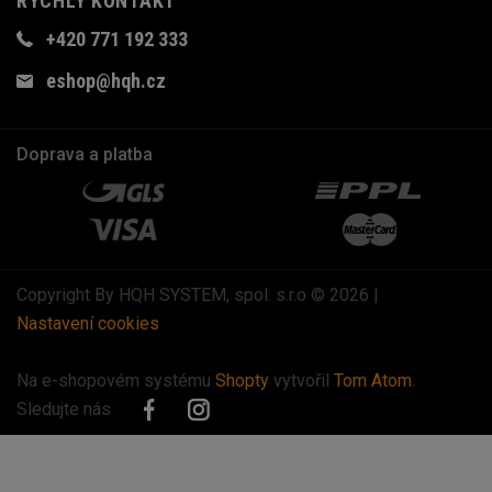
RYCHLÝ KONTAKT
+420 771 192 333
eshop@hqh.cz
Doprava a platba
Copyright By HQH SYSTEM, spol. s.r.o © 2026 |
Nastavení cookies
Na e-shopovém systému
Shopty
vytvořil
Tom Atom
.
Sledujte nás