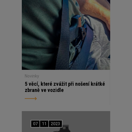
Novinky
5 věcí, které zvážit při nošení krátké
zbraně ve vozidle
07
11
2023