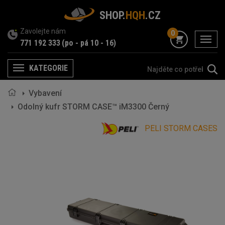
SHOP.
HQH
.CZ
Zavolejte nám
0
menu
771 192 333
(po - pá 10 - 16)
KATEGORIE
Menu
Vybavení
Odolný kufr STORM CASE™ iM3300 Černý
PELI STORM CASES