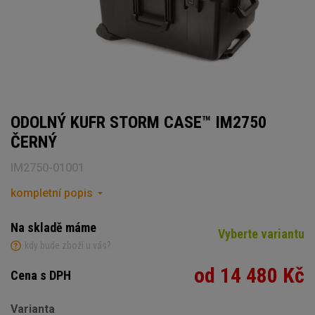
ODOLNÝ KUFR STORM CASE™ IM2750
ČERNÝ
IM2750-01001
kompletní popis
Na skladě máme
Vyberte variantu
kdy bude zboží u vás?
od 14 480 Kč
Cena s DPH
Varianta
Počet