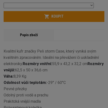
KOUPIT
Popis zboží
Kvalitní kufr značky Peli storm Case, který vyniká svým
kvalitním zpracováním. Ideální na převážení či uskladnění
elektroniky.
Rozměry vnitřní:
55,9 x 43,2 x 32,2 cm
Rozměry
vnější:
62,5 x 50 x 36,6 cm
Váha:
8,39 Kg
Odolnost vůči teplotám:
-29° / 60°C
Pevné přezky
Odolný proti vodě a prachu
Prakitcká vnější madla
Polyuretanová kolečka