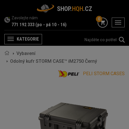
SHOP.
HQH
.CZ
Zavolejte nám
0
menu
771 192 333
(po - pá 10 - 16)
KATEGORIE
Menu
Vybavení
Odolný kufr STORM CASE™ iM2750 Černý
PELI STORM CASES