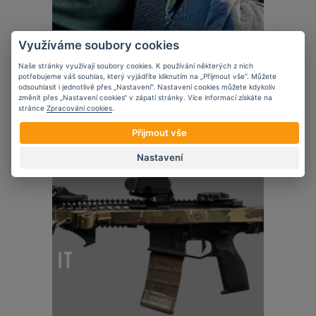
Využíváme soubory cookies
Novinky
5 věcí, které zvážit při nošení krátké
Naše stránky využívají soubory cookies. K používání některých z nich
zbraně ve vozidle
potřebujeme váš souhlas, který vyjádříte kliknutím na „Přijmout vše“. Můžete
odsouhlasit i jednotlivě přes „Nastavení“. Nastavení cookies můžete kdykoliv
změnit přes „Nastavení cookies“ v zápatí stránky. Více informací získáte na
stránce
Zpracování cookies
.
Přijmout vše
Nastavení
07
11
2023