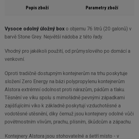
Popis zboží
Parametry zboží
Vysoce odolný úložný box
o objemu 76 litrů (20 galonů) v
barvě Stone Grey. Největší nádoba z této řady.
Vhodný pro jakékoli použití, od průmyslového po domácí a
venkovní.
Oproti tradičně dostupným kontejnerům na trhu poskytuje
složení Zero Energy na bázi polypropylenu kontejnerům
Alstora extrémní odolnost proti nárazům, pádům a tlaku.
Těsnění ve víku spolu s mimořádně pevnými západkami
zajišťujícími víko k základně poskytují vzduchotěsné a
vodotěsné utěsnění, díky čemuž jsou kontejnery odolné vůči
povětrnostním vlivům, prachu, plísním, škůdcům a zápachu.
Kontejnery Alstora jsou stohovatelné a šetří místo - v