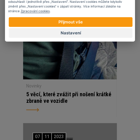
odsouhlasit i jednotlivě přes „Nastavení“. Nastavení cookies můžete kdykoliv
změnit přes „Nastavení cookies“ v zápatí stránky. Více informací získáte na
stránce
Zpracování cookies
.
Přijmout vše
Nastavení
Novinky
5 věcí, které zvážit při nošení krátké
zbraně ve vozidle
07
11
2023