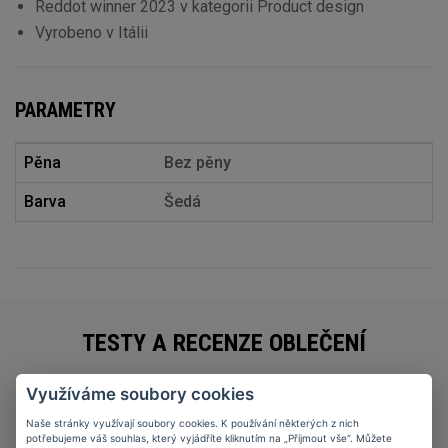
Reddot winner 2023 v kategorii Product design
Vyrobeno v Itálii
PARAMETRY
Pěna
Bez pěny
Barva
Šedá
TESTY A RECENZE OBLEČENÍ
Využíváme soubory cookies
Naše stránky využívají soubory cookies. K používání některých z nich
27
11
2025
potřebujeme váš souhlas, který vyjádříte kliknutím na „Přijmout vše“. Můžete