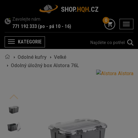
SHOP.
HQH
.CZ
Zavolejte nám
0
menu
771 192 333
(po - pá 10 - 16)
KATEGORIE
Menu
Odolné kufry
Velké
Odolný úložný box Alstora 76L
Alstora