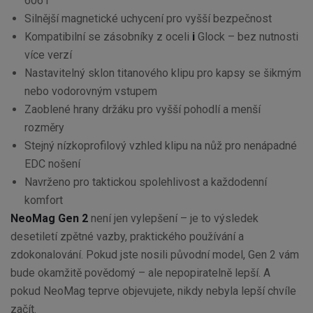
6061
Silnější magnetické uchycení pro vyšší bezpečnost
Kompatibilní se zásobníky z oceli
i
Glock – bez nutnosti
více verzí
Nastavitelný sklon titanového klipu pro kapsy se šikmým
nebo vodorovným vstupem
Zaoblené hrany držáku pro vyšší pohodlí a menší
rozměry
Stejný nízkoprofilový vzhled klipu na nůž pro nenápadné
EDC nošení
Navrženo pro taktickou spolehlivost a každodenní
komfort
NeoMag Gen 2
není jen vylepšení – je to výsledek
desetiletí zpětné vazby, praktického používání a
zdokonalování. Pokud jste nosili původní model, Gen 2 vám
bude okamžitě povědomý – ale nepopiratelně lepší. A
pokud NeoMag teprve objevujete, nikdy nebyla lepší chvíle
začít.