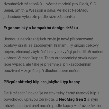
dvouřadých zásobníků – včetně modelů pro Glock, SIG
Sauer, Smith & Wesson a další. Velikost NeoMagu
jednoduše vyberete podle ráže zásobníku.
Ergonomický a kompaktní design držáku
Jednou z nejvýraznějších změn je nově přepracovaný
ocelový držák se zaoblenými hranami. Ty snižují celkový
objem, eliminují zbytečné hrany a zvyšují pohodlí při nošení
v přední či zadní kapse. Tento ergonomický prvek nejen
lépe vypadá, ale také je příjemnější při každodenním
používání – zejména při dlouhodobém nošení.
Přizpůsobitelný klip pro jakýkoli typ kapsy
Další zásadní inovací je nastavitelný černý titanový klip s
povrchovou úpravou Cerakote. U
NeoMag Gen 2
si nyní
můžete nastavit úhel nosiče podle kapsy – ať už je šikmá,