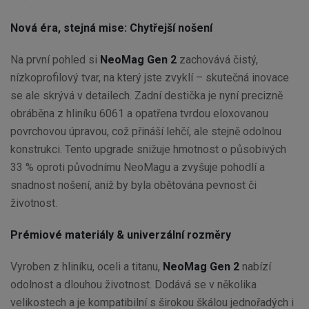
Nová éra, stejná mise: Chytřejší nošení
Na první pohled si
NeoMag Gen 2
zachovává čistý,
nízkoprofilový tvar, na který jste zvyklí – skutečná inovace
se ale skrývá v detailech. Zadní destička je nyní precizně
obráběna z hliníku 6061 a opatřena tvrdou eloxovanou
povrchovou úpravou, což přináší lehčí, ale stejně odolnou
konstrukci. Tento upgrade snižuje hmotnost o působivých
33 % oproti původnímu NeoMagu a zvyšuje pohodlí a
snadnost nošení, aniž by byla obětována pevnost či
životnost.
Prémiové materiály & univerzální rozměry
Vyroben z hliníku, oceli a titanu,
NeoMag Gen 2
nabízí
odolnost a dlouhou životnost. Dodává se v několika
velikostech a je kompatibilní s širokou škálou jednořadých i