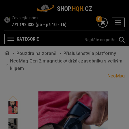
SHOP.
HQH
.CZ
Zavolejte nám
0
menu
771 192 333
(po - pá 10 - 16)
KATEGORIE
Menu
Pouzdra na zbraně
Příslušenství a platformy
NeoMag Gen 2 magnetický držák zásobníku s velkým
klipem
NeoMag