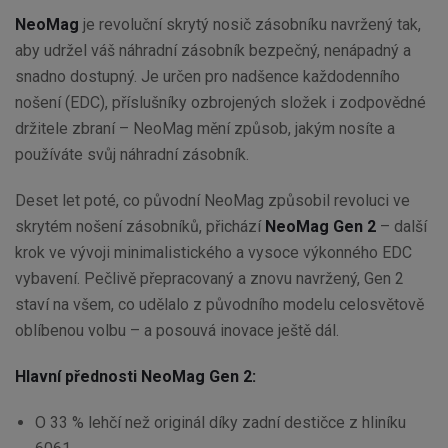
NeoMag
je revoluční skrytý nosič zásobníku navržený tak,
aby udržel váš náhradní zásobník bezpečný, nenápadný a
snadno dostupný. Je určen pro nadšence každodenního
nošení (EDC), příslušníky ozbrojených složek i zodpovědné
držitele zbraní – NeoMag mění způsob, jakým nosíte a
používáte svůj náhradní zásobník.
Deset let poté, co původní NeoMag způsobil revoluci ve
skrytém nošení zásobníků, přichází
NeoMag Gen 2
– další
krok ve vývoji minimalistického a vysoce výkonného EDC
vybavení. Pečlivě přepracovaný a znovu navržený, Gen 2
staví na všem, co udělalo z původního modelu celosvětově
oblíbenou volbu – a posouvá inovace ještě dál.
Hlavní přednosti NeoMag Gen 2:
O 33 % lehčí než originál díky zadní destičce z hliníku