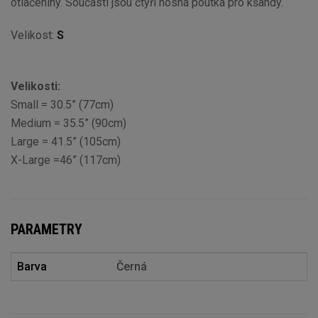
otlačeniny. Součástí jsou čtyři nosná poutka pro kšandy.
Velikost:
S
Velikosti:
Small = 30.5” (77cm)
Medium = 35.5” (90cm)
Large = 41.5” (105cm)
X-Large =46” (117cm)
PARAMETRY
Barva
Černá