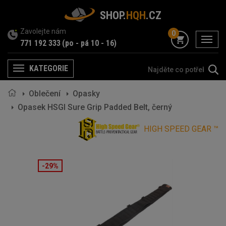
SHOP.
HQH
.CZ
Zavolejte nám
0
menu
771 192 333
(po - pá 10 - 16)
KATEGORIE
Menu
Oblečení
Opasky
Opasek HSGI Sure Grip Padded Belt, černý
HIGH SPEED GEAR ™
-29%