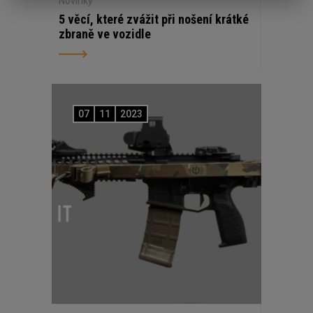
Novinky
5 věcí, které zvážit při nošení krátké
zbraně ve vozidle
07
11
2023