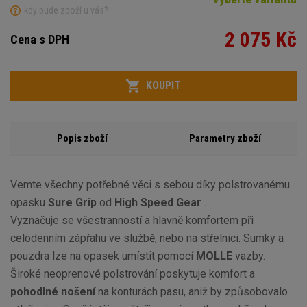
kdy bude zboží u vás?
2 075 Kč
Cena s DPH
Variant
Počet
KOUPIT
Popis zboží
Parametry zboží
Vemte všechny potřebné věci s sebou díky polstrovanému
opasku
Sure Grip
od
High Speed Gear
.
Vyznačuje se všestranností a hlavně komfortem při
celodenním zápřahu ve službě, nebo na střelnici. Sumky a
pouzdra lze na opasek umístit pomocí
MOLLE
vazby.
Široké neoprenové polstrování poskytuje komfort a
pohodlné nošení
na konturách pasu, aniž by způsobovalo