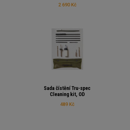
2 690 Kč
Sada čístění Tru-spec
Cleaning kit, OD
489 Kč