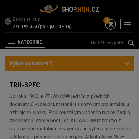
SHOP.
HQH
.CZ
Zavolejte nám
0
menu
771 192 333
(po - pá 10 - 16)
KATEGORIE
Menu
Výběr parametrů
TRU-SPEC
Od roku 1950 je ATLANCO® jedním z předních
dodavatelů vybavení, materiálu a uniforem pro armádu a
ozbrojené složky. Pod neustálým vedením rodiny Zaglin,
zakladatelů společnosti, se ATLANCO® rozrostlo z
regionálního distributora vojenského vybavení se sídlem
v Atlantě, z původně známého jako Atlanta Army Navy