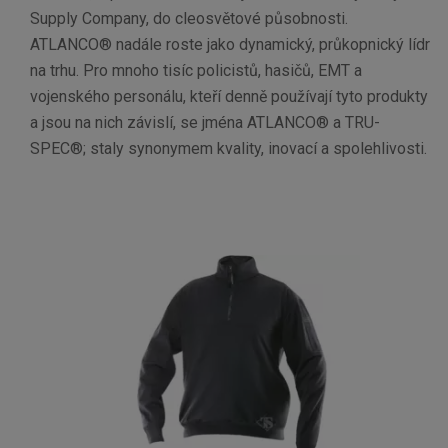
Supply Company, do cleosvětové působnosti.
ATLANCO® nadále roste jako dynamický, průkopnický lídr
na trhu. Pro mnoho tisíc policistů, hasičů, EMT a
vojenského personálu, kteří denně používají tyto produkty
a jsou na nich závislí, se jména ATLANCO® a TRU-
SPEC®; staly synonymem kvality, inovací a spolehlivosti.