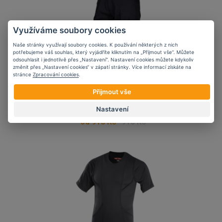
Využíváme soubory cookies
Naše stránky využívají soubory cookies. K používání některých z nich
potřebujeme váš souhlas, který vyjádříte kliknutím na „Přijmout vše“. Můžete
odsouhlasit i jednotlivě přes „Nastavení“. Nastavení cookies můžete kdykoliv
změnit přes „Nastavení cookies“ v zápatí stránky. Více informací získáte na
stránce
Zpracování cookies
.
Pánské kraťasy TRU-
Přijmout vše
SPEC Ascent Shorts,
černé
Nastavení
od 910 Kč
910 Kč