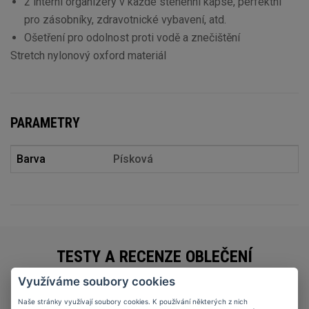
2 interní organizéry v každé stehenní kapse, perfektní
pro zásobníky, zdravotnické vybavení, atd.
Ošetření pro odolnost proti vodě a znečištění
Stretch nylonový oxford materiál
PARAMETRY
Barva
Písková
TESTY A RECENZE OBLEČENÍ
Využíváme soubory cookies
Naše stránky využívají soubory cookies. K používání některých z nich