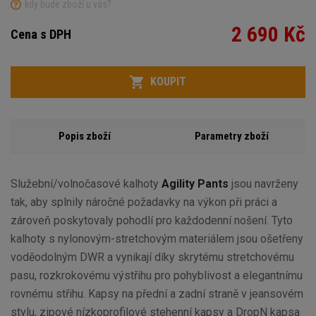
kdy bude zboží u vás?
2 690 Kč
Cena s DPH
Variant
Počet
KOUPIT
Popis zboží
Parametry zboží
Služební/volnočasové kalhoty
Agility Pants
jsou navrženy
tak, aby splnily náročné požadavky na výkon při práci a
zároveň poskytovaly pohodlí pro každodenní nošení. Tyto
kalhoty s nylonovým-stretchovým materiálem jsou ošetřeny
voděodolným DWR a vynikají díky skrytému stretchovému
pasu, rozkrokovému výstřihu pro pohyblivost a elegantnímu
rovnému střihu. Kapsy na přední a zadní straně v jeansovém
stylu, zipové nízkoprofilové stehenní kapsy a DropN kapsa