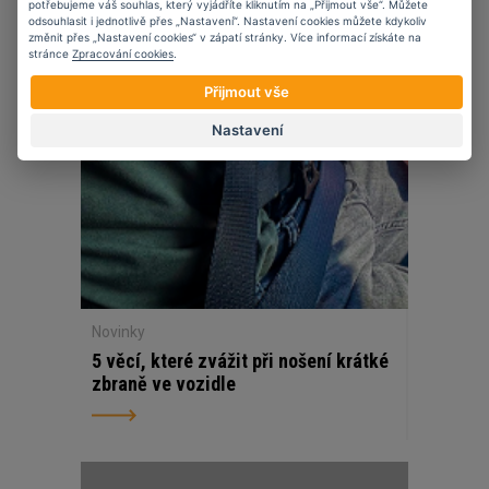
potřebujeme váš souhlas, který vyjádříte kliknutím na „Přijmout vše“. Můžete
27
11
2025
odsouhlasit i jednotlivě přes „Nastavení“. Nastavení cookies můžete kdykoliv
změnit přes „Nastavení cookies“ v zápatí stránky. Více informací získáte na
stránce
Zpracování cookies
.
Přijmout vše
Nastavení
Novinky
5 věcí, které zvážit při nošení krátké
zbraně ve vozidle