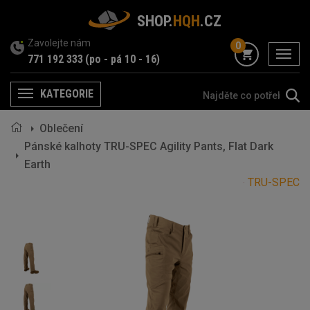
SHOP.
HQH
.CZ
Zavolejte nám
0
menu
771 192 333
(po - pá 10 - 16)
KATEGORIE
Menu
Oblečení
Pánské kalhoty TRU-SPEC Agility Pants, Flat Dark
Earth
TRU-SPEC