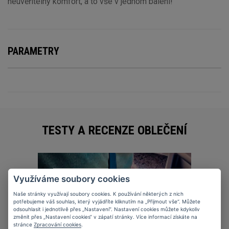
neuvěřitelný komfort, a to vše v jednom balení!
PARAMETRY
TESTY A RECENZE OBLEČENÍ
27
11
2025
Využíváme soubory cookies
Naše stránky využívají soubory cookies. K používání některých z nich
potřebujeme váš souhlas, který vyjádříte kliknutím na „Přijmout vše“. Můžete
odsouhlasit i jednotlivě přes „Nastavení“. Nastavení cookies můžete kdykoliv
změnit přes „Nastavení cookies“ v zápatí stránky. Více informací získáte na
stránce
Zpracování cookies
.