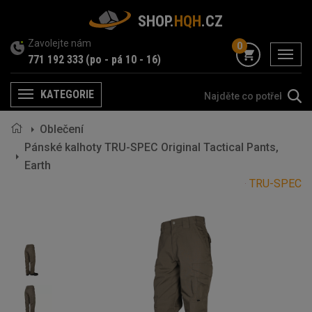
SHOP.
HQH
.CZ
Zavolejte nám
0
menu
771 192 333
(po - pá 10 - 16)
KATEGORIE
Menu
Oblečení
Pánské kalhoty TRU-SPEC Original Tactical Pants,
Earth
TRU-SPEC