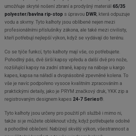
umožňuje skryté nošení zbraní a prodyšný materiál
65/35
polyester/bavlna rip-stop
s úpravou
DWR
, která odpuzuje
vodu a skvrny. Tyto kalhoty jsou oblíbené nejen mezi
profesionálními příslušníky zákona, ale také mezi civilisty,
kteří potřebují nejlepší výkon, když se vydávají do terénu.
Co se týče funkcí, tyto kalhoty mají vše, co potřebujete.
Pohodlný pás, dvě širší kapsy vpředu a další dvě pro nože,
rozšiřující kapsy na zadní straně, kapsy na náboje u kargo
kapes, kapsa na nářadí a dvojnásobně zpevněné kolena. To
vše je navíc podpořeno vysoce kvalitním zpracováním a
praktickými detaily, jako je PRYM značkový druk, YKK zip a
registrovaným designem kapes
24-7 Series®
.
Tyto kalhoty jsou určeny pro použití při službě i mimo ni,
takže si je můžete obléknout vždy, když potřebujete odolné
a pohodlné oblečení. Nabízejí skvělý výkon, všestrannost a