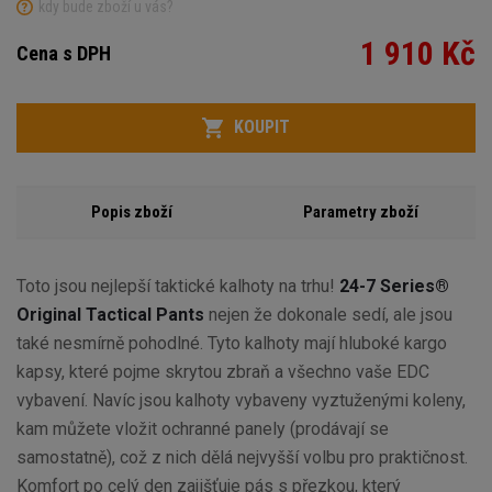
kdy bude zboží u vás?
1 910 Kč
Cena s DPH
Variant
Počet
KOUPIT
Popis zboží
Parametry zboží
Toto jsou nejlepší taktické kalhoty na trhu!
24-7 Series®
Original Tactical Pants
nejen že dokonale sedí, ale jsou
také nesmírně pohodlné. Tyto kalhoty mají hluboké kargo
kapsy, které pojme skrytou zbraň a všechno vaše EDC
vybavení. Navíc jsou kalhoty vybaveny vyztuženými koleny,
kam můžete vložit ochranné panely (prodávají se
samostatně), což z nich dělá nejvyšší volbu pro praktičnost.
Komfort po celý den zajišťuje pás s přezkou, který