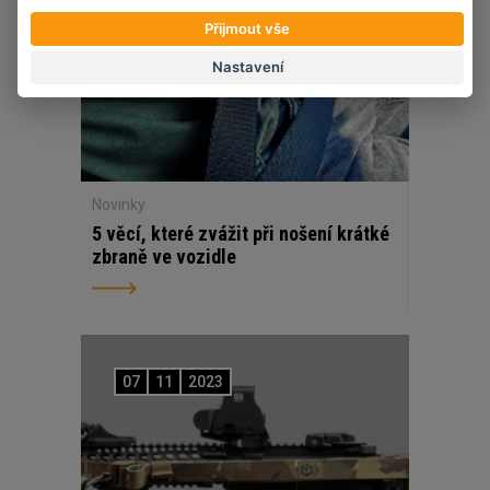
Přijmout vše
Nastavení
Novinky
5 věcí, které zvážit při nošení krátké
zbraně ve vozidle
07
11
2023