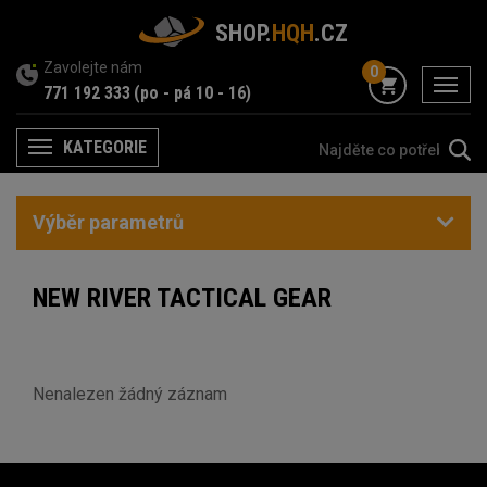
SHOP.
HQH
.CZ
Zavolejte nám
0
menu
771 192 333
(po - pá 10 - 16)
KATEGORIE
Menu
Výběr parametrů
NEW RIVER TACTICAL GEAR
Nenalezen žádný záznam