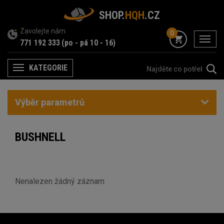
SHOP.
HQH
.CZ
Zavolejte nám
0
menu
771 192 333
(po - pá 10 - 16)
KATEGORIE
Menu
Výběr parametrů
BUSHNELL
Nenalezen žádný záznam