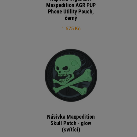
Maxpedition AGR PUP
Phone Utility Pouch,
černý
1 675 Kč
Nášivka Maxpedition
Skull Patch - glow
(svítící)