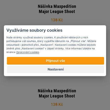
Nášivka Maxpedition
Major League Shoot
138 Kč
Využíváme soubory cookies
Naše stránky využívají soubory cookies. K používání některých z nich
potřebujeme váš souhlas, který vyjádříte kliknutím na „Přijmout vše“. Můžete
odsouhlasit i jednotlivě přes „Nastavení“. Nastavení cookies můžete kdykoliv
změnit přes „Nastavení cookies“ v zápatí stránky. Více informací získáte na
stránce
Zpracování cookies
.
Přijmout vše
Nastavení
Nášivka Maxpedition
Major League Shoot
138 Kč