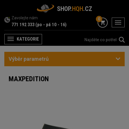
SHOP.
HQH
.CZ
Zavolejte nám
0
menu
771 192 333
(po - pá 10 - 16)
KATEGORIE
Menu
Výběr parametrů
MAXPEDITION