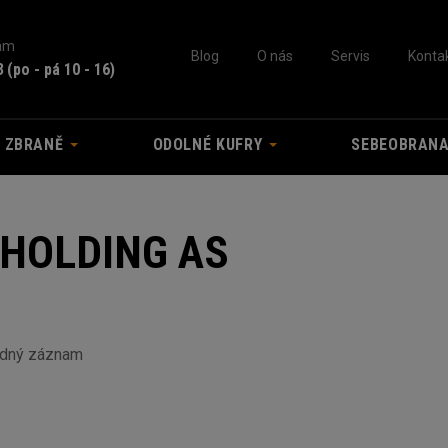
nám
Blog
O nás
Servis
Konta
3
(po - pá 10 - 16)
A ZBRANĚ
ODOLNÉ KUFRY
SEBEOBRAN
HOLDING AS
ádný záznam