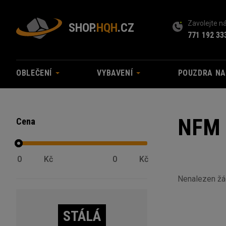
Zavolejte 
SHOP.
HQH
.CZ
771 192 33
OBLEČENÍ
VYBAVENÍ
POUZDRA N
NFM 
Cena
Kč
Kč
Nenalezen ž
STÁLÁ