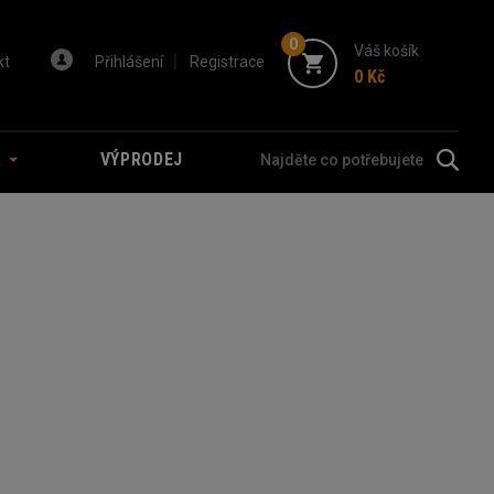
0
Váš košík
kt
Přihlášení
Registrace
0 Kč
A
VÝPRODEJ