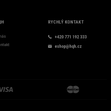
QH
RYCHLÝ KONTAKT
nás
+420 771 192 333
ntakt
eshop@hqh.cz