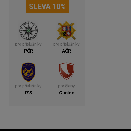
SLEVA 10%
pro příslušníky
pro příslušníky
PČR
AČR
pro příslušníky
pro členy
IZS
Gunlex