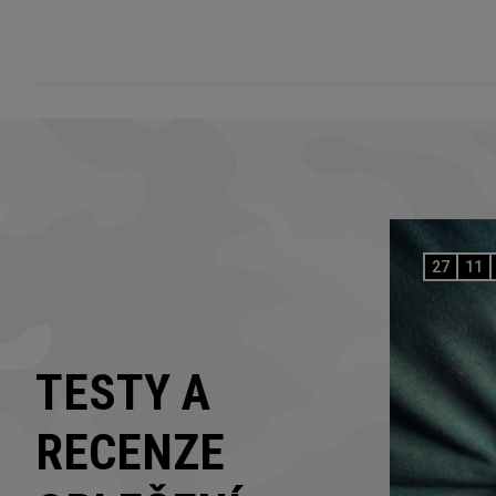
27
11
TESTY A
RECENZE