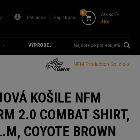
0
Váš košík
kt
Přihlášení
Registrace
0 Kč
A
VÝPRODEJ
NFM Production Sp. z o.o.
JOVÁ KOŠILE NFM
RM 2.0 COMBAT SHIRT,
L.M, COYOTE BROWN