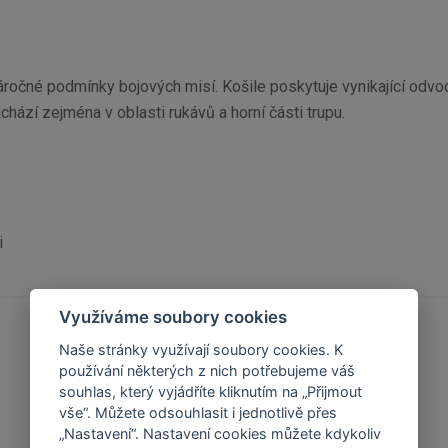
áročné podmínky bojových misí. Košile poskytuje vynikající odvod
achází zejména v oblasti rukávů a horní části trupu.
i
Využíváme soubory cookies
Naše stránky využívají soubory cookies. K
používání některých z nich potřebujeme váš
souhlas, který vyjádříte kliknutím na „Přijmout
vše“. Můžete odsouhlasit i jednotlivě přes
„Nastavení“. Nastavení cookies můžete kdykoliv