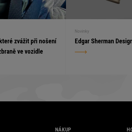
Novinky
 které zvážit při nošení
Edgar Sherman Desig
zbraně ve vozidle
NÁKUP
H