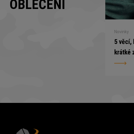
OBLEČENÍ
Novinky
5 věcí,
krátké 