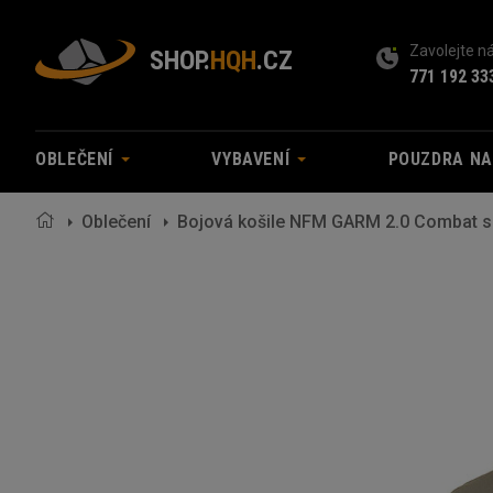
Zavolejte 
SHOP.
HQH
.CZ
771 192 33
OBLEČENÍ
VYBAVENÍ
POUZDRA N
Oblečení
Bojová košile NFM GARM 2.0 Combat sh