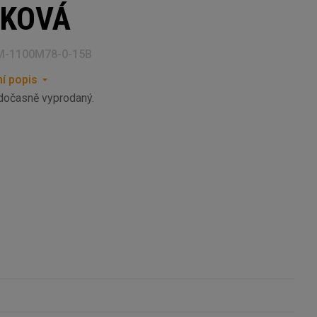
SKOVÁ
M-1100M78-0-15B
í popis
 dočasně vyprodaný.