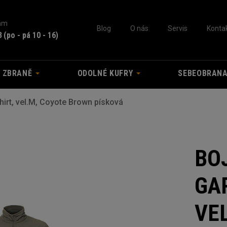
nám
Blog
O nás
Servis
Konta
3
(po - pá 10 - 16)
A ZBRANĚ
ODOLNÉ KUFRY
SEBEOBRAN
irt, vel.M, Coyote Brown písková
BO
GA
VE