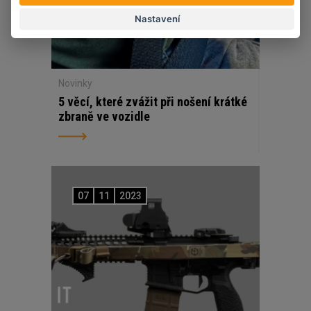
Nastavení
Novinky
5 věcí, které zvážit při nošení krátké
zbraně ve vozidle
07
11
2023