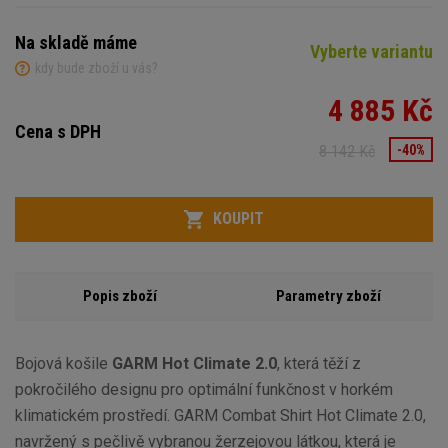
Na skladě máme
Vyberte variantu
kdy bude zboží u vás?
4 885 Kč
Cena s DPH
8 142 Kč
-40%
Variant
Počet
KOUPIT
Popis zboží
Parametry zboží
Bojová košile
GARM Hot Climate 2.0
, která těží z
pokročilého designu pro optimální funkčnost v horkém
klimatickém prostředí. GARM Combat Shirt Hot Climate 2.0,
navržený s pečlivě vybranou žerzejovou látkou, která je