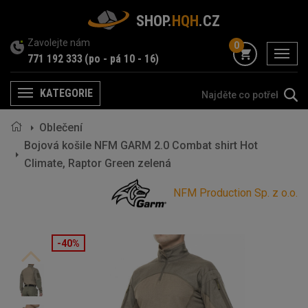
SHOP.
HQH
.CZ
Zavolejte nám
0
menu
771 192 333
(po - pá 10 - 16)
KATEGORIE
Menu
Oblečení
Bojová košile NFM GARM 2.0 Combat shirt Hot
Climate, Raptor Green zelená
NFM Production Sp. z o.o.
-40%