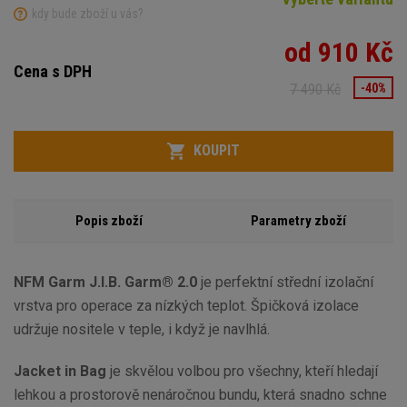
kdy bude zboží u vás?
od 910 Kč
Cena s DPH
7 490 Kč
-40%
Variant
Počet
KOUPIT
Popis zboží
Parametry zboží
NFM Garm J.I.B. Garm® 2.0
je perfektní střední izolační
vrstva pro operace za nízkých teplot. Špičková izolace
udržuje nositele v teple, i když je navlhlá.
Jacket in Bag
je skvělou volbou pro všechny, kteří hledají
lehkou a prostorově nenáročnou bundu, která snadno schne