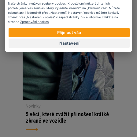
Naše stránky využívají soubory cookies. K používání některých z nich
potřebujeme váš souhlas, který vyjádříte kliknutím na „Přijmout vše“. Můžete
odsouhlasit i jednotlivě přes „Nastavení“. Nastavení cookies můžete kdykoliv
27
11
2025
změnit přes „Nastavení cookies“ v zápatí stránky. Více informací získáte na
stránce
Zpracování cookies
.
Přijmout vše
Nastavení
Novinky
5 věcí, které zvážit při nošení krátké
zbraně ve vozidle