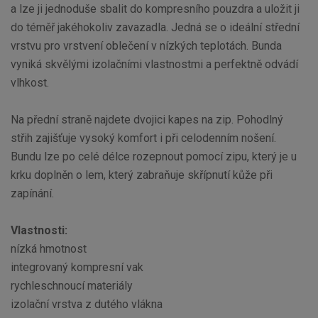
a lze ji jednoduše sbalit do kompresního pouzdra a uložit ji
do téměř jakéhokoliv zavazadla. Jedná se o ideální střední
vrstvu pro vrstvení oblečení v nízkých teplotách. Bunda
vyniká skvělými izolačními vlastnostmi a perfektně odvádí
vlhkost.
Na přední straně najdete dvojici kapes na zip. Pohodlný
střih zajišťuje vysoký komfort i při celodenním nošení.
Bundu lze po celé délce rozepnout pomocí zipu, který je u
krku doplněn o lem, který zabraňuje skřípnutí kůže při
zapínání.
Vlastnosti:
nízká hmotnost
integrovaný kompresní vak
rychleschnoucí materiály
izolační vrstva z dutého vlákna