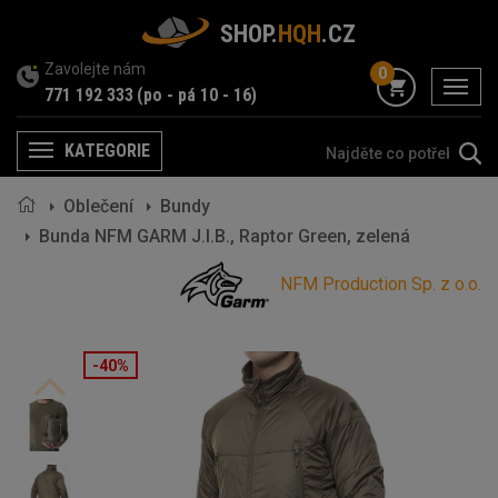
SHOP.
HQH
.CZ
Zavolejte nám
0
menu
771 192 333
(po - pá 10 - 16)
KATEGORIE
Menu
Oblečení
Bundy
Bunda NFM GARM J.I.B., Raptor Green, zelená
NFM Production Sp. z o.o.
-40%