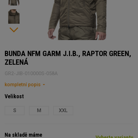
BUNDA NFM GARM J.I.B., RAPTOR GREEN,
ZELENÁ
GR2-JIB-010000S-058A
kompletní popis
Velikost
S
M
XXL
Na skladě máme
Vyberte variantu