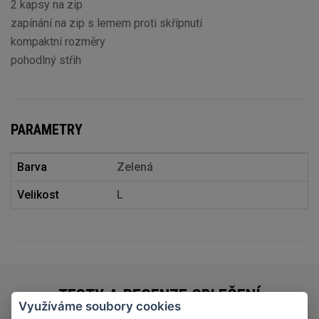
2 kapsy na zip
zapínání na zip s lemem proti skřípnutí
kompaktní rozměry
pohodlný střih
PARAMETRY
Barva
Zelená
Velikost
L
TESTY A RECENZE OBLEČENÍ
Využíváme soubory cookies