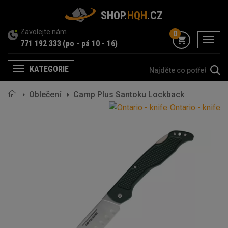
SHOP.
HQH
.CZ
Zavolejte nám
0
menu
771 192 333
(po - pá 10 - 16)
KATEGORIE
Menu
Oblečení
Camp Plus Santoku Lockback
Ontario - knife