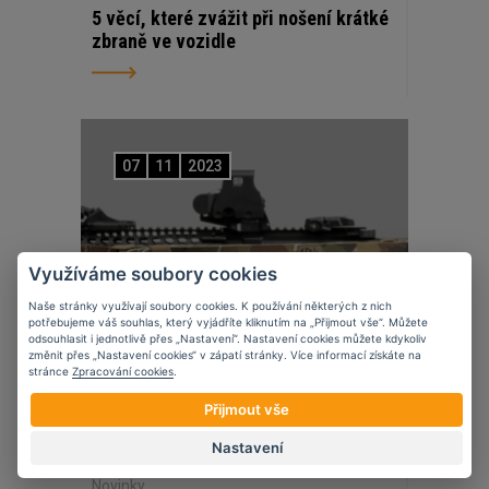
5 věcí, které zvážit při nošení krátké
zbraně ve vozidle
07
11
2023
Využíváme soubory cookies
Naše stránky využívají soubory cookies. K používání některých z nich
potřebujeme váš souhlas, který vyjádříte kliknutím na „Přijmout vše“. Můžete
odsouhlasit i jednotlivě přes „Nastavení“. Nastavení cookies můžete kdykoliv
změnit přes „Nastavení cookies“ v zápatí stránky. Více informací získáte na
stránce
Zpracování cookies
.
Přijmout vše
Nastavení
Novinky