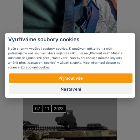
Využíváme soubory cookies
Naše stránky využívají soubory cookies. K používání některých z nich
potřebujeme váš souhlas, který vyjádříte kliknutím na „Přijmout vše“. Můžete
Novinky
odsouhlasit i jednotlivě přes „Nastavení“. Nastavení cookies můžete kdykoliv
změnit přes „Nastavení cookies“ v zápatí stránky. Více informací získáte na
5 věcí, které zvážit při nošení krátké
stránce
Zpracování cookies
.
zbraně ve vozidle
Přijmout vše
Nastavení
07
11
2023