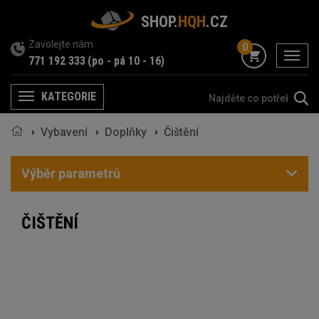
SHOP.
HQH
.CZ
Zavolejte nám
0
menu
771 192 333
(po - pá 10 - 16)
KATEGORIE
Menu
Vybavení
Doplňky
Čištění
Výběr parametrů
ČIŠTĚNÍ