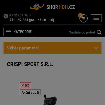
SHOP.
HQH
.CZ
Zavolejte nám
0
menu
771 192 333
(po - pá 10 - 16)
KATEGORIE
Menu
Výběr parametrů
CRISPI SPORT S.R.L.
-10%
Akční zboží