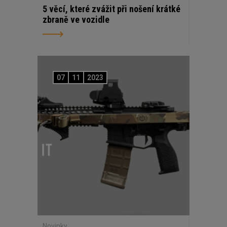
5 věcí, které zvážit při nošení krátké
zbraně ve vozidle
07
11
2023
Novinky