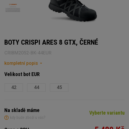
BOTY CRISPI ARES 8 GTX, ČERNÉ
CRIBM2052-BK-44EUR
kompletní popis
Velikost bot EUR
42
44
45
Na skladě máme
Vyberte variantu
kdy bude zboží u vás?