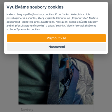
Využíváme soubory cookies
TESTY A RECENZE OBLEČENÍ
Naše stránky využívají soubory cookies. K používání některých z nich
potřebujeme váš souhlas, který vyjádříte kliknutím na „Přijmout vše“. Můžete
odsouhlasit i jednotlivě přes „Nastavení“. Nastavení cookies můžete kdykoliv
změnit přes „Nastavení cookies“ v zápatí stránky. Více informací získáte na
stránce
Zpracování cookies
.
27
11
2025
Přijmout vše
Nastavení
Novinky