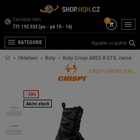
SHOP.
HQH
.CZ
Zavolejte nám
0
menu
771 192 333
(po - pá 10 - 16)
KATEGORIE
Menu
Oblečení
Boty
Boty Crispi ARES 8 GTX, černé
CRISPI SPORT S.R.L.
-10%
Akční zboží