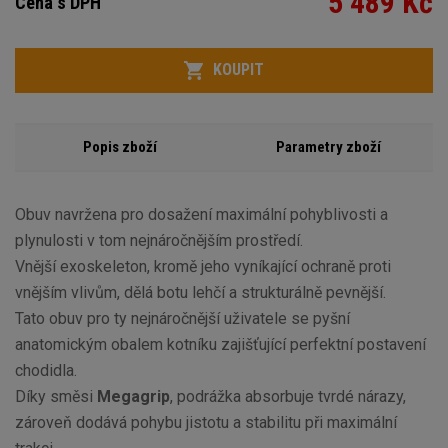
5 489 Kč
Cena s DPH
Variant
Počet
KOUPIT
Popis zboží
Parametry zboží
Obuv navržena pro dosažení maximální pohyblivosti a
plynulosti v tom nejnáročnějším prostředí.
Vnější exoskeleton, kromě jeho vyníkající ochraně proti
vnějším vlivům, dělá botu lehčí a strukturálně pevnější.
Tato obuv pro ty nejnáročnější uživatele se pyšní
anatomickým obalem kotníku zajišťující perfektní postavení
chodidla.
Díky směsi
Megagrip
, podrážka absorbuje tvrdé nárazy,
zároveň dodává pohybu jistotu a stabilitu při maximální