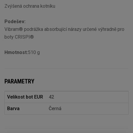
Zvýšená ochrana kotníku
Podešev:
Vibram® podrážka absorbující nárazy určené výhradně pro
boty CRISPI®
Hmotnost:
510 g
PARAMETRY
Velikost bot EUR
42
Barva
Černá