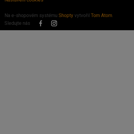
Na e-shopovém systému
Shopty
vytvořil
Tom Atom
.
Sledujte nás