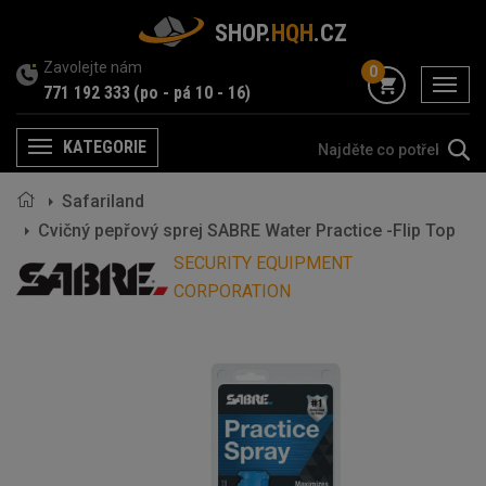
SHOP.
HQH
.CZ
Zavolejte nám
0
menu
771 192 333
(po - pá 10 - 16)
KATEGORIE
Menu
Safariland
Cvičný pepřový sprej SABRE Water Practice -Flip Top
SECURITY EQUIPMENT
CORPORATION