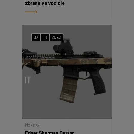
zbraně ve vozidle
07
11
2023
Novinky
Edgar Sherman Design