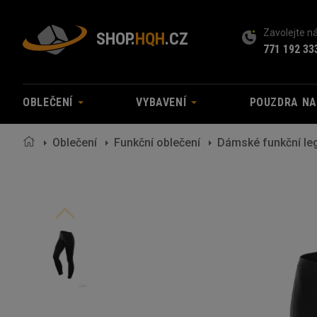
Zavolejte 
SHOP.
HQH
.CZ
771 192 33
OBLEČENÍ
VYBAVENÍ
POUZDRA N
Oblečení
Funkční oblečení
Dámské funkční le