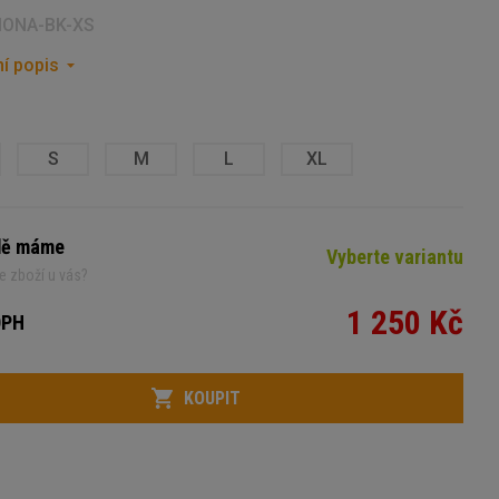
MONA-BK-XS
í popis
S
M
L
XL
dě máme
Vyberte variantu
e zboží u vás?
1 250 Kč
DPH
KOUPIT