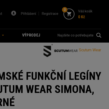
0
Váš košík
kt
Přihlášení
Registrace
0 Kč
A
VÝPRODEJ
Scutum Wear
MSKÉ FUNKČNÍ LEGÍNY
UTUM WEAR SIMONA,
RNÉ