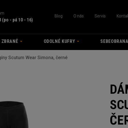
nám
Blog
O nás
Servis
Konta
3
(po - pá 10 - 16)
A ZBRANĚ
ODOLNÉ KUFRY
SEBEOBRAN
gíny Scutum Wear Simona, černé
DÁ
SC
ČE