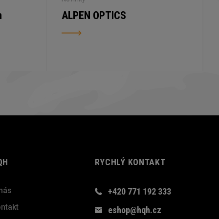
n
ALPEN OPTICS
QH
RYCHLÝ KONTAKT
nás
+420 771 192 333
ntakt
eshop@hqh.cz