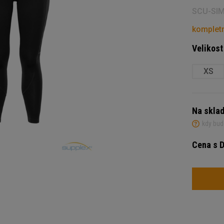
SCU-SI
kompletn
Velikost
XS
Na skla
kdy bud
Cena s 
Variant
Počet