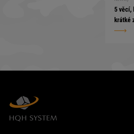
5 věcí,
krátké 