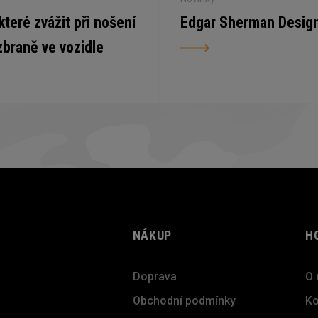
 které zvážit při nošení
Edgar Sherman Desig
zbraně ve vozidle
NÁKUP
H
Doprava
O 
Obchodní podmínky
Ko