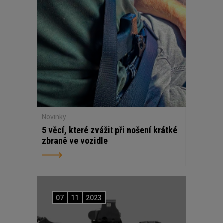
Novinky
5 věcí, které zvážit při nošení krátké
zbraně ve vozidle
07
11
2023