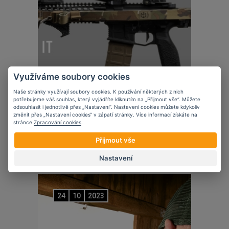
Využíváme soubory cookies
Naše stránky využívají soubory cookies. K používání některých z nich
potřebujeme váš souhlas, který vyjádříte kliknutím na „Přijmout vše“. Můžete
odsouhlasit i jednotlivě přes „Nastavení“. Nastavení cookies můžete kdykoliv
změnit přes „Nastavení cookies“ v zápatí stránky. Více informací získáte na
stránce
Zpracování cookies
.
Novinky
Edgar Sherman Design
Přijmout vše
Nastavení
24
10
2023