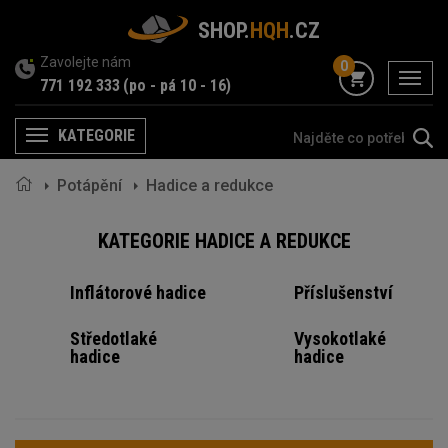
SHOP.
HQH
.CZ
Zavolejte nám
0
menu
771 192 333
(po - pá 10 - 16)
KATEGORIE
Menu
Potápění
Hadice a redukce
KATEGORIE HADICE A REDUKCE
Inflátorové hadice
Příslušenství
Středotlaké
Vysokotlaké
hadice
hadice