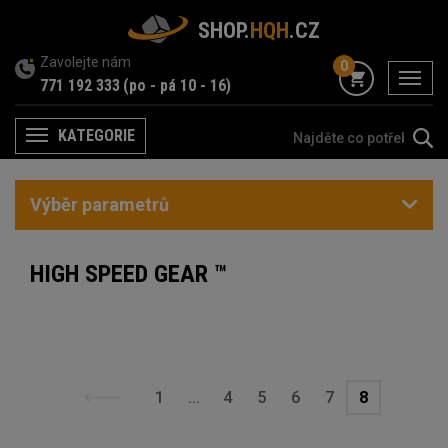
SHOP.
HQH
.CZ
Zavolejte nám
0
menu
771 192 333
(po - pá 10 - 16)
KATEGORIE
Menu
Výběr parametrů
HIGH SPEED GEAR ™
1
...
4
5
6
7
8