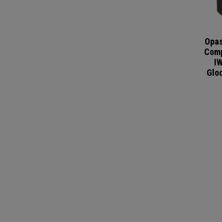
Opas
Comp
IW
Glo