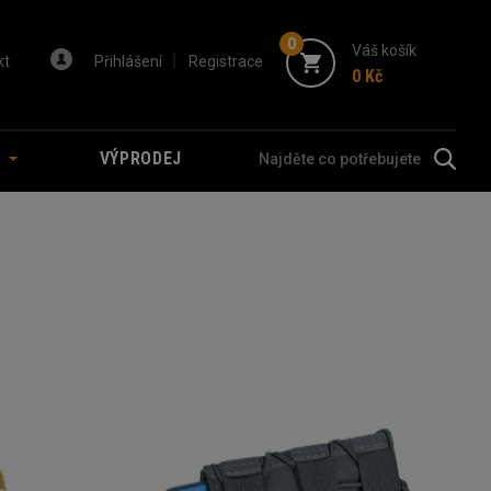
0
Váš košík
kt
Přihlášení
Registrace
0 Kč
A
VÝPRODEJ