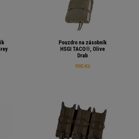
ík
Pouzdro na zásobník
rey
HSGI TACO®, Olive
Drab
990 Kč