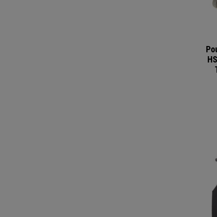
Po
HS