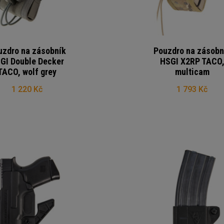
uzdro na zásobník
Pouzdro na zásobn
GI Double Decker
HSGI X2RP TACO
TACO, wolf grey
multicam
1 220 Kč
1 793 Kč