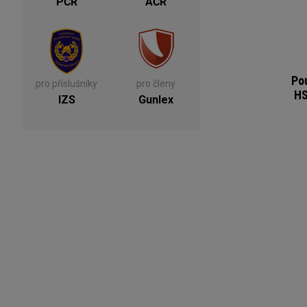
PČR
AČR
Po
pro příslušníky
pro členy
HS
IZS
Gunlex