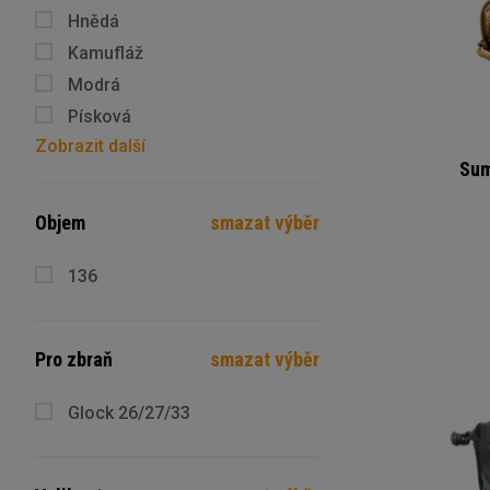
Hnědá
Kamufláž
Modrá
Písková
Zobrazit další
Šedá
Sum
Zelená
Kamufláž - Multicam
Objem
smazat výběr
136
Pro zbraň
smazat výběr
Glock 26/27/33