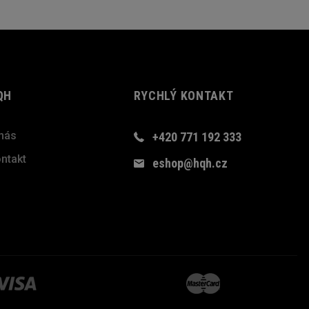
QH
RYCHLÝ KONTAKT
nás
+420 771 192 333
ntakt
eshop@hqh.cz