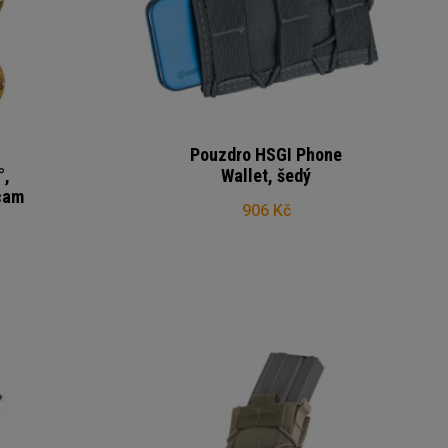
Pouzdro HSGI Phone
°,
Wallet, šedý
cam
906 Kč