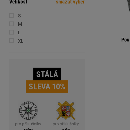
Velikost
smazat výběr
S
M
L
Pou
XL
STÁLÁ
SLEVA 10%
pro příslušníky
pro příslušníky