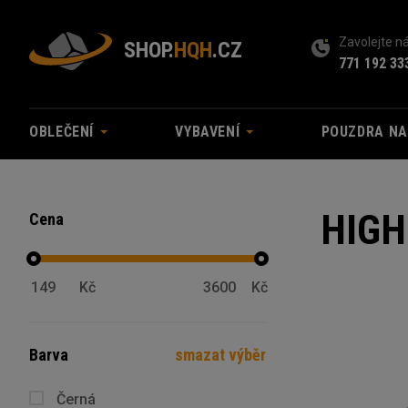
Zavolejte 
SHOP.
HQH
.CZ
771 192 33
OBLEČENÍ
VYBAVENÍ
POUZDRA N
HIGH
Cena
Kč
Kč
Barva
smazat výběr
Černá