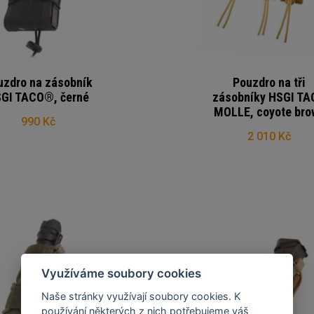
uzdro na zásobník
Pouzdro na tři
GI TACO®, černé
zásobníky HSGI TA
MOLLE, coyote bro
990 Kč
2 010 Kč
Využíváme soubory cookies
Naše stránky využívají soubory cookies. K
používání některých z nich potřebujeme váš