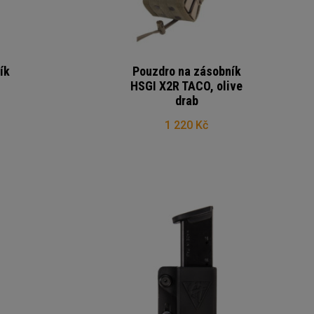
ík
Pouzdro na zásobník
,
HSGI X2R TACO, olive
drab
1 220 Kč