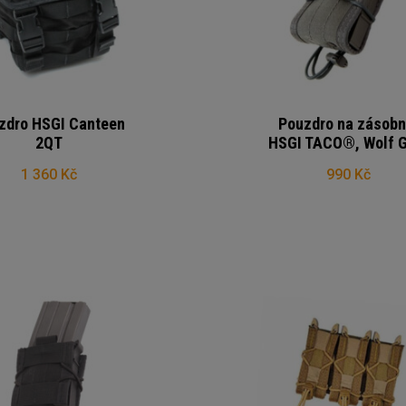
zdro HSGI Canteen
Pouzdro na zásobn
2QT
HSGI TACO®, Wolf G
1 360 Kč
990 Kč