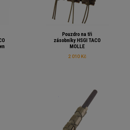
Pouzdro na tři
CO
zásobníky HSGI TACO
wn
MOLLE
2 010 Kč