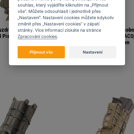
souhlas, který vyjádříte kliknutím na „Přijmout
vše“. Můžete odsouhlasit i jednotlivě přes
„Nastavení“. Nastavení cookies můžete kdykoliv
změnit přes „Nastavení cookies“ v zápatí
uzdro na zásobník
Pouzdro na zásobn
stránky. Více informací získáte na stránce
 Pistol TACO, olive
HSGI Pistol TACO
Zpracování cookies
.
drab
coyote brown
Přijmout vše
Nastavení
810 Kč
810 Kč