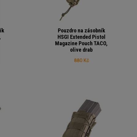
ík
Pouzdro na zásobník
,
HSGI Extended Pistol
Magazine Pouch TACO,
olive drab
880 Kč