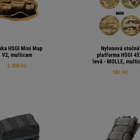
ka HSGI Mini Map
Nylonová otočná
V2, multicam
platforma HSGI 45
levá - MOLLE, multi
2 458 Kč
581 Kč