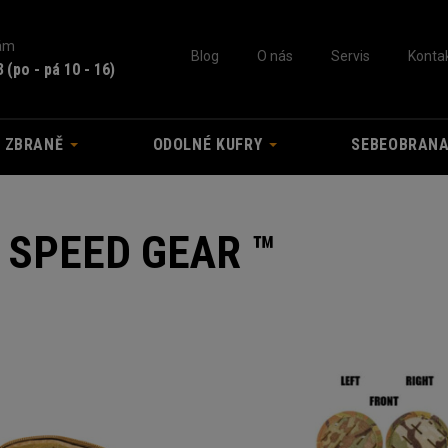
nám
Blog
O nás
Servis
Konta
3
(po - pá 10 - 16)
A ZBRANĚ
ODOLNÉ KUFRY
SEBEOBRAN
 SPEED GEAR ™