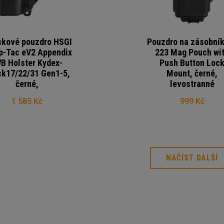
kové pouzdro HSGI
Pouzdro na zásobní
-Tac eV2 Appendix
223 Mag Pouch wi
B Holster Kydex-
Push Button Loc
ck17/22/31 Gen1-5,
Mount, černé,
černé,
levostranné
1 585 Kč
999 Kč
NAČÍST DALŠÍ