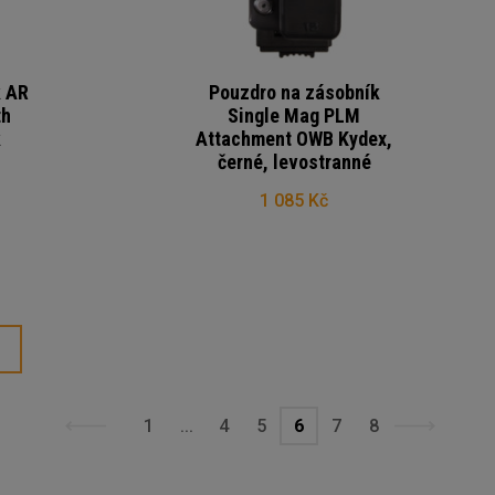
k AR
Pouzdro na zásobník
th
Single Mag PLM
k
Attachment OWB Kydex,
černé, levostranné
1 085 Kč
1
...
4
5
6
7
8