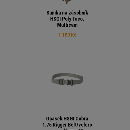
Sumka na zásobník
HSGI Poly Taco,
Multicam
1 180 Kč
Opasek HSGI Cobra
1.75 Rigger Belt/velcro