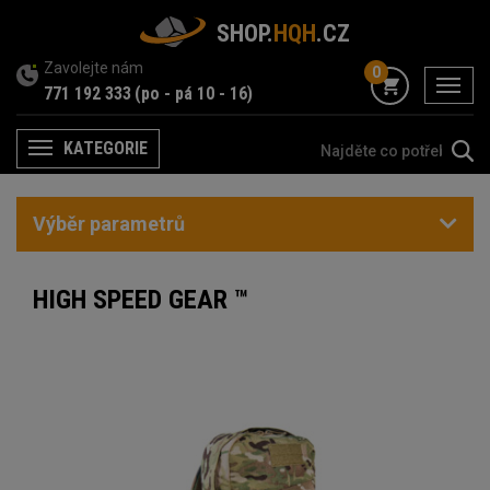
SHOP.
HQH
.CZ
Zavolejte nám
0
menu
771 192 333
(po - pá 10 - 16)
KATEGORIE
Menu
Výběr parametrů
HIGH SPEED GEAR ™