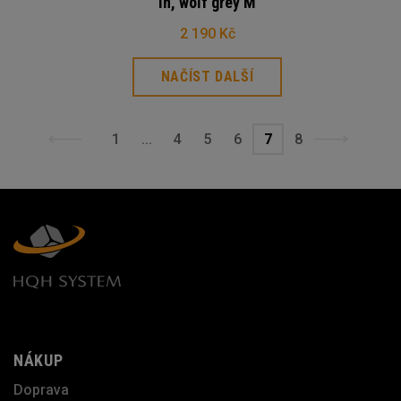
in, wolf grey M
2 190 Kč
NAČÍST DALŠÍ
1
...
4
5
6
7
8
NÁKUP
Doprava