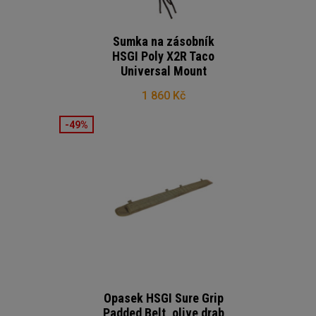
Sumka na zásobník
HSGI Poly X2R Taco
Universal Mount
1 860 Kč
-49%
Opasek HSGI Sure Grip
Padded Belt, olive drab