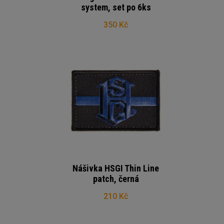
system, set po 6ks
350 Kč
Nášivka HSGI Thin Line
patch, černá
210 Kč