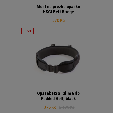
Most na přezku opasku
HSGI Belt Bridge
570 Kč
-36%
Opasek HSGI Slim Grip
Padded Belt, black
1 378 Kč
2 170 Kč