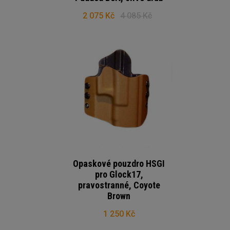
2 075 Kč
4 085 Kč
Opaskové pouzdro HSGI
pro Glock17,
pravostranné, Coyote
Brown
1 250 Kč