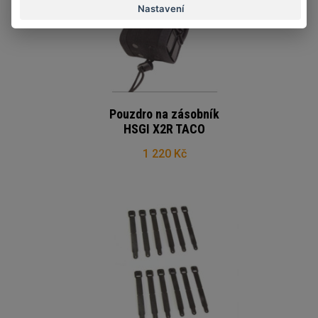
Nastavení
Pouzdro na zásobník
HSGI X2R TACO
1 220 Kč