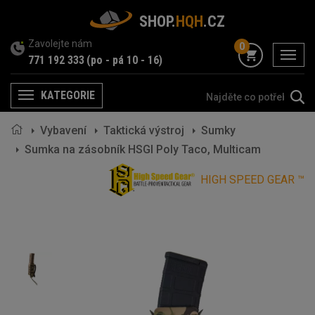
SHOP.
HQH
.CZ
Zavolejte nám
0
menu
771 192 333
(po - pá 10 - 16)
KATEGORIE
Menu
Vybavení
Taktická výstroj
Sumky
Sumka na zásobník HSGI Poly Taco, Multicam
HIGH SPEED GEAR ™