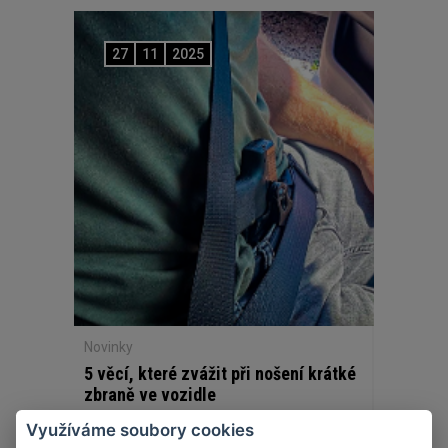
27
11
2025
Novinky
5 věcí, které zvážit při nošení krátké
zbraně ve vozidle
Využíváme soubory cookies