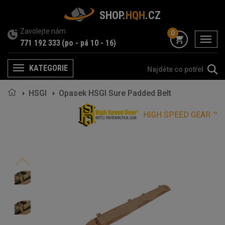
SHOP.
HQH
.CZ
Zavolejte nám
0
menu
771 192 333
(po - pá 10 - 16)
KATEGORIE
Menu
HSGI
Opasek HSGI Sure Padded Belt
HIGH SPEED GEAR ™