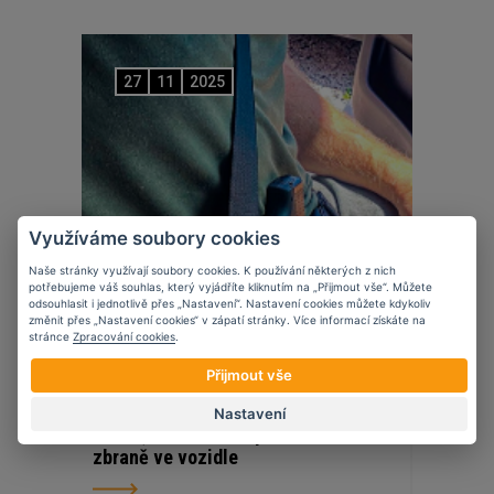
27
11
2025
Využíváme soubory cookies
Naše stránky využívají soubory cookies. K používání některých z nich
potřebujeme váš souhlas, který vyjádříte kliknutím na „Přijmout vše“. Můžete
odsouhlasit i jednotlivě přes „Nastavení“. Nastavení cookies můžete kdykoliv
změnit přes „Nastavení cookies“ v zápatí stránky. Více informací získáte na
stránce
Zpracování cookies
.
Přijmout vše
Novinky
Nastavení
5 věcí, které zvážit při nošení krátké
zbraně ve vozidle