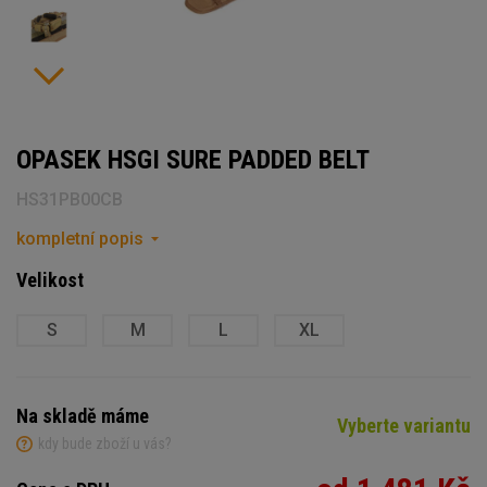
OPASEK HSGI SURE PADDED BELT
HS31PB00CB
kompletní popis
Velikost
S
M
L
XL
Na skladě máme
Vyberte variantu
kdy bude zboží u vás?