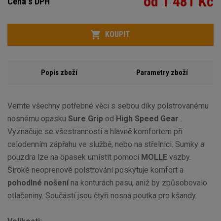
od 1 481 Kč
Cena s DPH
Variant
Počet
KOUPIT
Popis zboží
Parametry zboží
Vemte všechny potřebné věci s sebou díky polstrovanému
nosnému opasku
Sure Grip
od
High Speed Gear
.
Vyznačuje se všestranností a hlavně komfortem při
celodenním zápřahu ve službě, nebo na střelnici. Sumky a
pouzdra lze na opasek umístit pomocí
MOLLE
vazby.
Široké neoprenové polstrování poskytuje komfort a
pohodlné nošení
na konturách pasu, aniž by způsobovalo
otlačeniny. Součástí jsou čtyři nosná poutka pro kšandy.