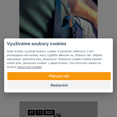
Využíváme soubory cookies
Naše stránky využívají soubory cookies. K používání některých z nich
potřebujeme váš souhlas, který vyjádříte kliknutím na „Přijmout vše“. Můžete
odsouhlasit i jednotlivě přes „Nastavení“. Nastavení cookies můžete kdykoliv
změnit přes „Nastavení cookies“ v zápatí stránky. Více informací získáte na
stránce
Zpracování cookies
.
Novinky
Přijmout vše
5 věcí, které zvážit při nošení krátké
zbraně ve vozidle
Nastavení
07
11
2023