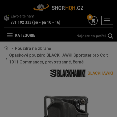
SHOP.
HQH
.CZ
Zavolejte nám
0
menu
771 192 333
(po - pá 10 - 16)
KATEGORIE
Menu
Pouzdra na zbraně
Opaskové pouzdro BLACKHAWK! Sportster pro Colt
1911 Commander, pravostranné, černé
BLACKHAWK!