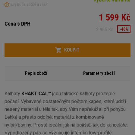
kdy bude zboží u vás?
1 599 Kč
Cena s DPH
2 965 Kč
-46%
Variant
Počet
KOUPIT
Popis zboží
Parametry zboží
Kalhoty
KHAKTICAL™
jsou taktické kalhoty pro teplé
počasí. Vybavené dostatečným počtem kapes, které udrží
nesený materiál u těla tak, aby Vám nepřekážel při pohybu.
Lehké a přesto odolné, materiál z kombinované
nylon/bavlny. Prostě ideální jak na bojiště, tak do kanceláře.
Vypodložený pás se vyznačuje interním low-profile