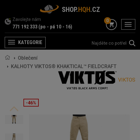
SHOP.
HQH
.CZ
Zavolejte nám
0
menu
771 192 333
(po - pá 10 - 16)
KATEGORIE
Menu
Oblečení
KALHOTY VIKTOS® KHAKTICAL™ FIELDCRAFT
VIKTOS
-46%