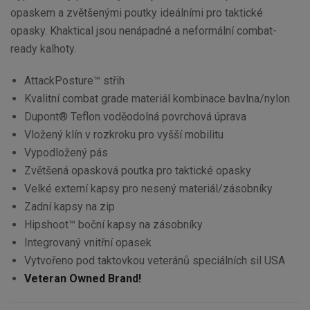
opaskem a zvětšenými poutky ideálními pro taktické
opasky. Khaktical jsou nenápadné a neformální combat-
ready kalhoty.
AttackPosture™ střih
Kvalitní combat grade materiál kombinace bavlna/nylon
Dupont® Teflon voděodolná povrchová úprava
Vložený klín v rozkroku pro vyšší mobilitu
Vypodložený pás
Zvětšená opasková poutka pro taktické opasky
Velké externí kapsy pro nesený materiál/zásobníky
Zadní kapsy na zip
Hipshoot™ boční kapsy na zásobníky
Integrovaný vnitřní opasek
Vytvořeno pod taktovkou veteránů speciálních sil USA
Veteran Owned Brand!