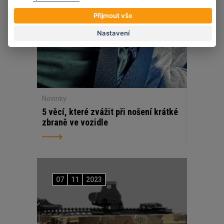
Přijmout vše
Nastavení
Novinky
5 věcí, které zvážit při nošení krátké
zbraně ve vozidle
07
11
2023