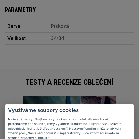
PARAMETRY
Barva
Písková
Velikost
34/34
TESTY A RECENZE OBLEČENÍ
27
11
2025
Využíváme soubory cookies
Naše stránky využívají soubory cookies. K používání některých z nich
potřebujeme váš souhlas, který vyjádříte kliknutím na „Přijmout vše“. Můžete
odsouhlasit i jednotlivě přes „Nastavení“. Nastavení cookies můžete kdykoliv
změnit přes „Nastavení cookies“ v zápatí stránky. Více informací získáte na
stránce
Zpracování cookies
.