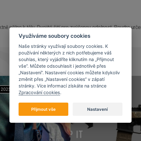
ně přilne k tělu. Dvojité šití pro zvýšenou odolnost. Poudro urče
Využíváme soubory cookies
Naše stránky využívají soubory cookies. K
používání některých z nich potřebujeme váš
souhlas, který vyjádříte kliknutím na „Přijmout
vše“. Můžete odsouhlasit i jednotlivě přes
„Nastavení“. Nastavení cookies můžete kdykoliv
změnit přes „Nastavení cookies“ v zápatí
stránky. Více informací získáte na stránce
2025
07
11
2023
Zpracování cookies
.
Přijmout vše
Nastavení