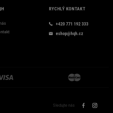
QH
RYCHLÝ KONTAKT
nás
+420 771 192 333
ntakt
eshop@hqh.cz
Sledujte nás