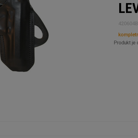
LE
420604B
kompletn
Produkt je