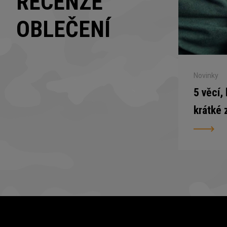
RECENZE
OBLEČENÍ
Novinky
5 věcí,
krátké 