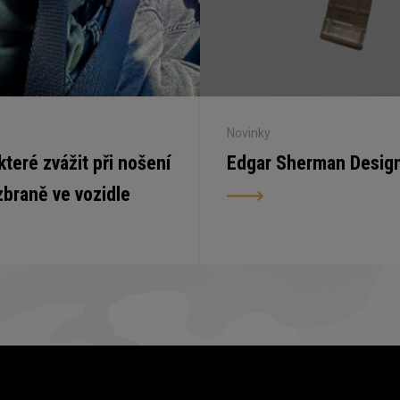
Novinky
 které zvážit při nošení
Edgar Sherman Desig
zbraně ve vozidle