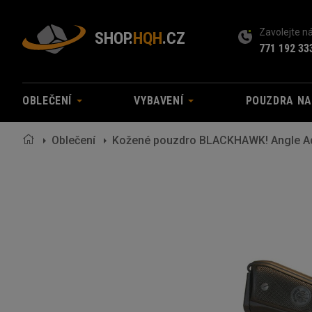
Zavolejte 
SHOP.
HQH
.CZ
771 192 33
OBLEČENÍ
VYBAVENÍ
POUZDRA N
Oblečení
Kožené pouzdro BLACKHAWK! Angle Adj