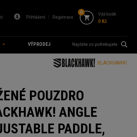
0
Váš košík
kt
Přihlášení
Registrace
0 Kč
A
VÝPRODEJ
BLACKHAWK!
ŽENÉ POUZDRO
ACKHAWK! ANGLE
JUSTABLE PADDLE,