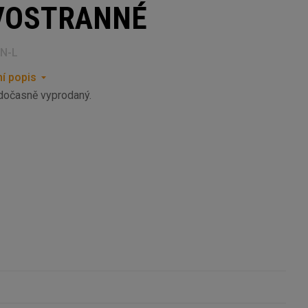
VOSTRANNÉ
N-L
í popis
 dočasně vyprodaný.