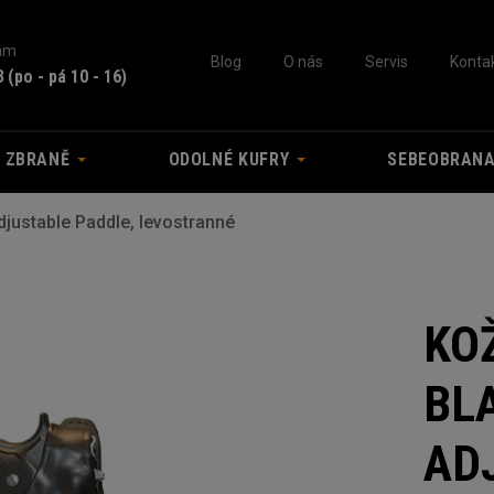
nám
Blog
O nás
Servis
Konta
3
(po - pá 10 - 16)
A ZBRANĚ
ODOLNÉ KUFRY
SEBEOBRAN
ustable Paddle, levostranné
KO
BL
AD