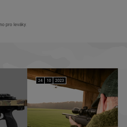
no pro leváky.
24
10
2023