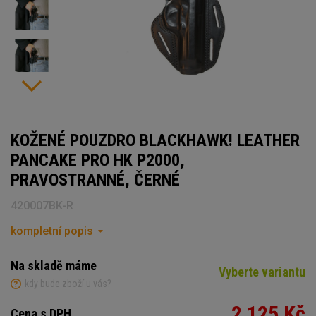
KOŽENÉ POUZDRO BLACKHAWK! LEATHER
PANCAKE PRO HK P2000,
PRAVOSTRANNÉ, ČERNÉ
420007BK-R
kompletní popis
Na skladě máme
Vyberte variantu
kdy bude zboží u vás?
2 125 Kč
Cena s DPH