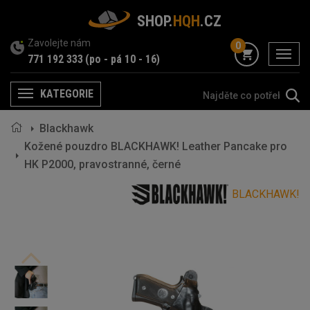
SHOP.
HQH
.CZ
Zavolejte nám
0
menu
771 192 333
(po - pá 10 - 16)
KATEGORIE
Menu
Blackhawk
Kožené pouzdro BLACKHAWK! Leather Pancake pro
HK P2000, pravostranné, černé
BLACKHAWK!