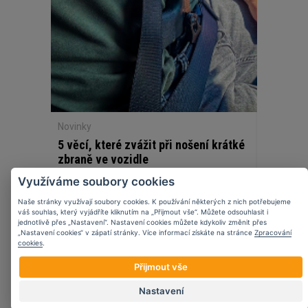
Novinky
5 věcí, které zvážit při nošení krátké
zbraně ve vozidle
Využíváme soubory cookies
Naše stránky využívají soubory cookies. K používání některých z nich potřebujeme
váš souhlas, který vyjádříte kliknutím na „Přijmout vše“. Můžete odsouhlasit i
jednotlivě přes „Nastavení“. Nastavení cookies můžete kdykoliv změnit přes
„Nastavení cookies“ v zápatí stránky. Více informací získáte na stránce
Zpracování
07
11
2023
cookies
.
Přijmout vše
Nastavení