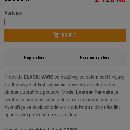
Varianta
Počet
KOUPIT
Popis zboží
Parametry zboží
Produkty
BLACKHAWK!
se používají po celém světě vojáky
a odborníky v oblasti vymáhání práva a konkrétně velmi
oblíbená zbraňová pouzdra. Model
Leather Pancake
je
vyroben z prvotřídní kůže a dokonale se přizpůsobí pasu.
Vyznačuje se svojí pohodností a odolností a díky několika
opaskovým průvlekům i variabilitou.
Určené pro:
Heckler & Koch P2000