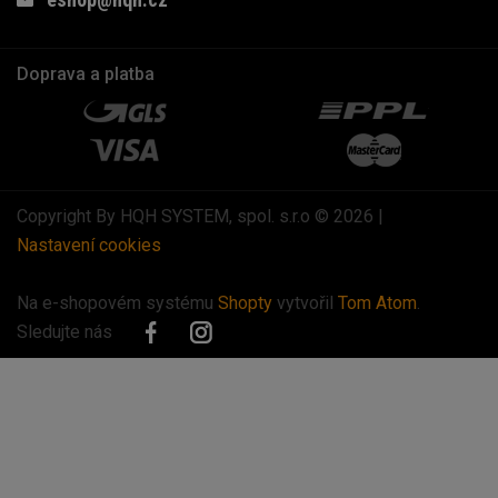
Doprava a platba
Copyright By HQH SYSTEM, spol. s.r.o © 2026 |
Nastavení cookies
Na e-shopovém systému
Shopty
vytvořil
Tom Atom
.
Sledujte nás