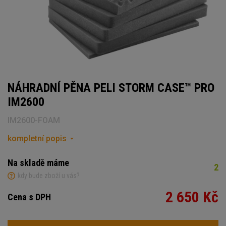
NÁHRADNÍ PĚNA PELI STORM CASE™ PRO
IM2600
IM2600-FOAM
kompletní popis
Na skladě máme
2
kdy bude zboží u vás?
2 650 Kč
Cena s DPH
Počet