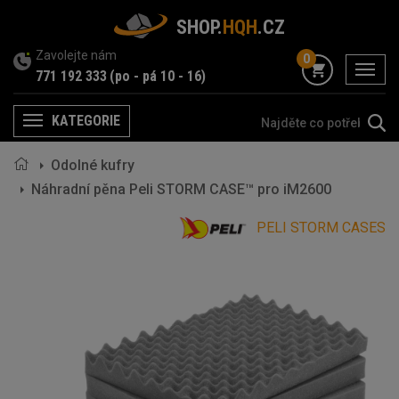
SHOP.
HQH
.CZ
Zavolejte nám
0
menu
771 192 333
(po - pá 10 - 16)
KATEGORIE
Menu
Odolné kufry
Náhradní pěna Peli STORM CASE™ pro iM2600
PELI STORM CASES