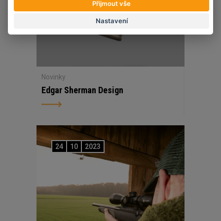
Přijmout vše
Nastavení
Novinky
Edgar Sherman Design
24
10
2023