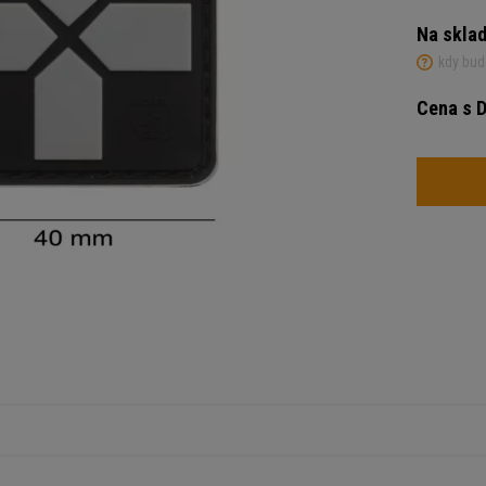
Na skla
kdy bud
Cena s 
Počet