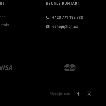
QH
RYCHLÝ KONTAKT
nás
+420 771 192 333
ntakt
eshop@hqh.cz
Sledujte nás