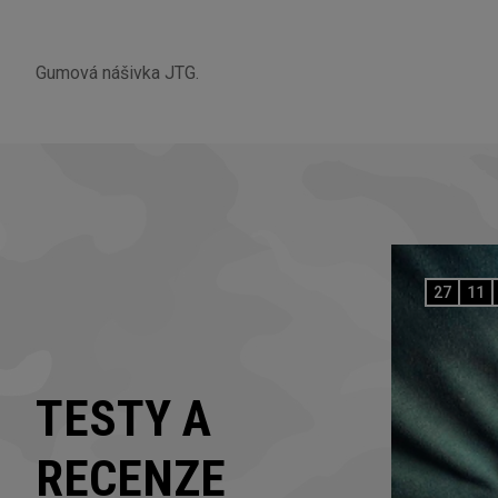
Gumová nášivka JTG.
27
11
TESTY A
RECENZE