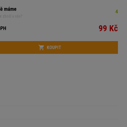
dě máme
4
e zboží u vás?
99 Kč
DPH
KOUPIT