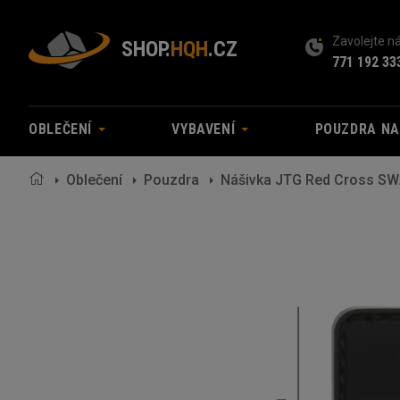
Zavolejte 
SHOP.
HQH
.CZ
771 192 33
OBLEČENÍ
VYBAVENÍ
POUZDRA N
Oblečení
Pouzdra
Nášivka JTG Red Cross S