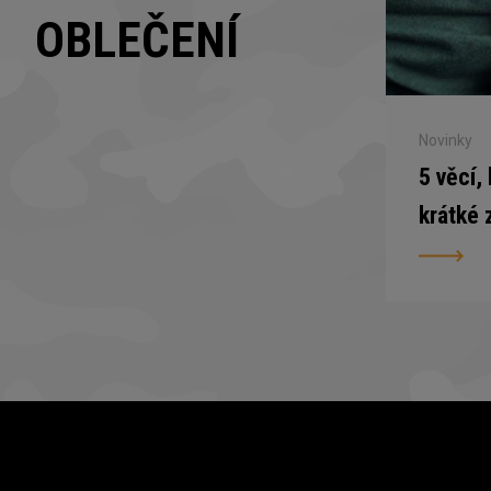
OBLEČENÍ
Novinky
5 věcí,
krátké 