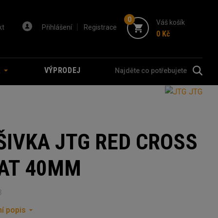
0
Váš košík
kt
Přihlášení
Registrace
0 Kč
A
VÝPRODEJ
JTG
ŠIVKA JTG RED CROSS
AT 40MM
3
í popis