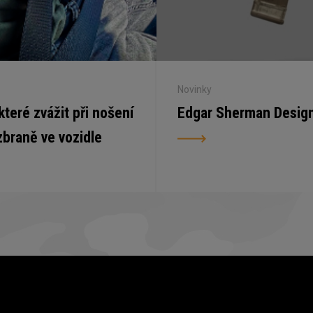
Novinky
 které zvážit při nošení
Edgar Sherman Desig
zbraně ve vozidle