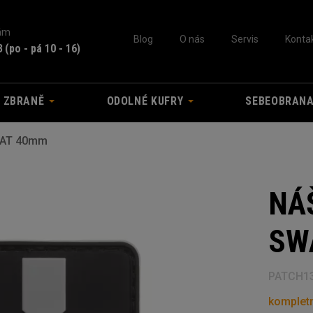
nám
Blog
O nás
Servis
Konta
3
(po - pá 10 - 16)
A ZBRANĚ
ODOLNÉ KUFRY
SEBEOBRAN
WAT 40mm
NÁ
SW
PATCH1
kompletn