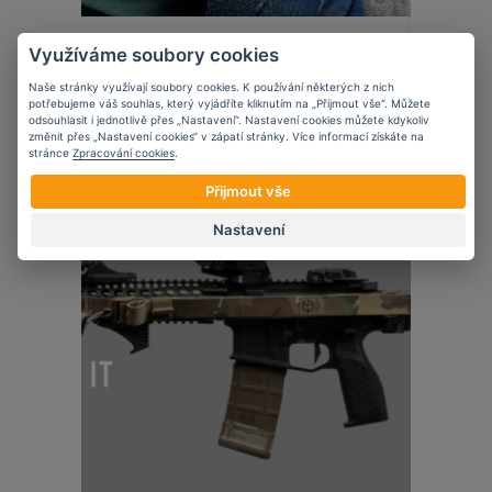
Novinky
Využíváme soubory cookies
5 věcí, které zvážit při nošení krátké
zbraně ve vozidle
Naše stránky využívají soubory cookies. K používání některých z nich
potřebujeme váš souhlas, který vyjádříte kliknutím na „Přijmout vše“. Můžete
odsouhlasit i jednotlivě přes „Nastavení“. Nastavení cookies můžete kdykoliv
změnit přes „Nastavení cookies“ v zápatí stránky. Více informací získáte na
stránce
Zpracování cookies
.
Přijmout vše
07
11
2023
Nastavení