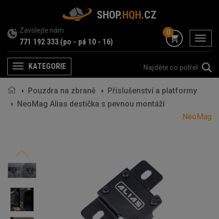
SHOP.
HQH
.CZ
Zavolejte nám
0
menu
771 192 333
(po - pá 10 - 16)
KATEGORIE
Menu
Pouzdra na zbraně
Příslušenství a platformy
NeoMag Alias destička s pevnou montáží
NeoMag