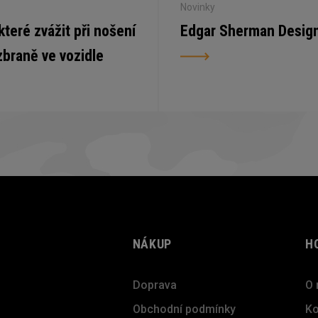
Novinky
 které zvážit při nošení
Edgar Sherman Desig
zbraně ve vozidle
NÁKUP
H
Doprava
O 
Obchodní podmínky
Ko