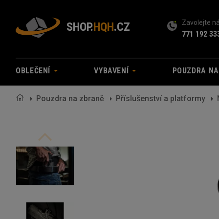
Zavolejte 
SHOP.
HQH
.CZ
771 192 33
OBLEČENÍ
VYBAVENÍ
POUZDRA N
Pouzdra na zbraně
Příslušenství a platformy