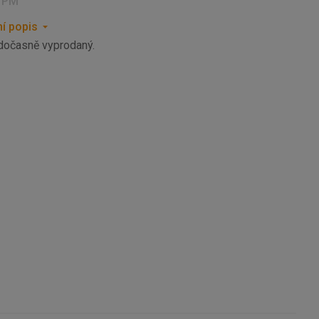
TPM
í popis
 dočasně vyprodaný.