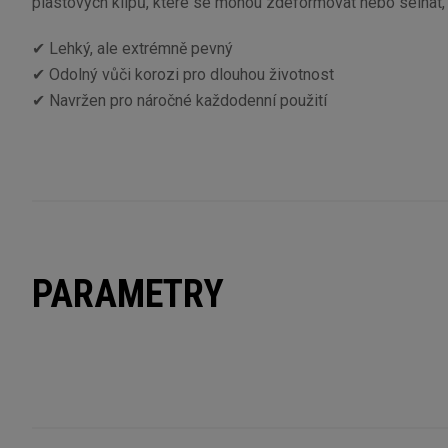
plastových klipů, které se mohou zdeformovat nebo selhat, 
✔ Lehký, ale extrémně pevný
✔ Odolný vůči korozi pro dlouhou životnost
✔ Navržen pro náročné každodenní použití
PARAMETRY