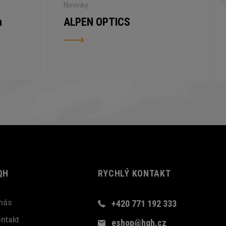
Novinky
n
ALPEN OPTICS
QH
RYCHLÝ KONTAKT
nás
+420 771 192 333
ntakt
eshop@hqh.cz