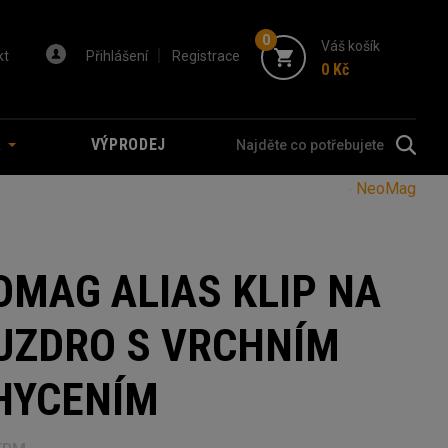
0
Váš košík
kt
Přihlášení
Registrace
0 Kč
A
VÝPRODEJ
NeoMag
OMAG ALIAS KLIP NA
UZDRO S VRCHNÍM
HYCENÍM