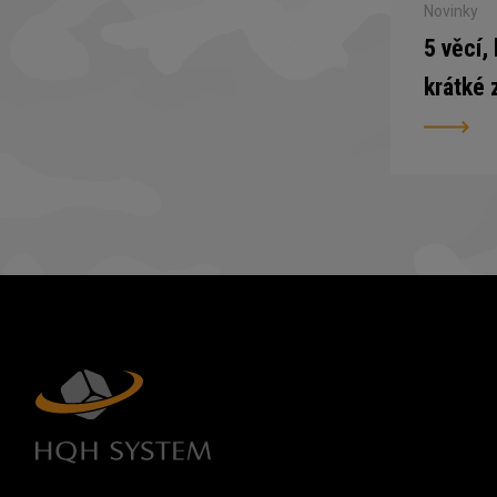
Novinky
5 věcí,
krátké 