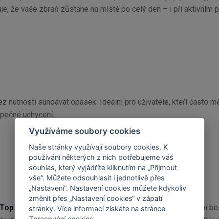
uje, že vaše zbraň zůstane na místě po celý den – i při aktivním 
nutnosti sundávat opasek. Ideální pro uživatele, kteří často m
pečné uchycení.
Využíváme soubory cookies
Naše stránky využívají soubory cookies. K
používání některých z nich potřebujeme váš
souhlas, který vyjádříte kliknutím na „Přijmout
vše“. Můžete odsouhlasit i jednotlivě přes
„Nastavení“. Nastavení cookies můžete kdykoliv
změnit přes „Nastavení cookies“ v zápatí
 Top Mount Holster Clip
vydrží roky každodenního používání bez
stránky. Více informací získáte na stránce
Zpracování cookies
.