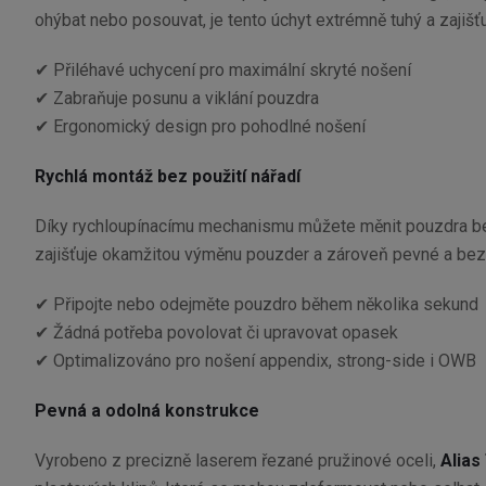
ohýbat nebo posouvat, je tento úchyt extrémně tuhý a zajišť
✔ Přiléhavé uchycení pro maximální skryté nošení
✔ Zabraňuje posunu a viklání pouzdra
✔ Ergonomický design pro pohodlné nošení
Rychlá montáž bez použití nářadí
Díky rychloupínacímu mechanismu můžete měnit pouzdra bez 
zajišťuje okamžitou výměnu pouzder a zároveň pevné a bez
✔ Připojte nebo odejměte pouzdro během několika sekund
✔ Žádná potřeba povolovat či upravovat opasek
✔ Optimalizováno pro nošení appendix, strong-side i OWB
Pevná a odolná konstrukce
Vyrobeno z precizně laserem řezané pružinové oceli,
Alias