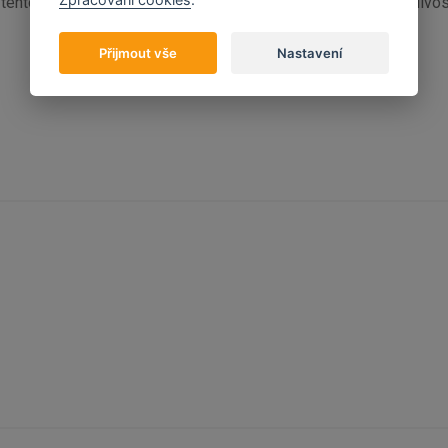
tento kovový úchyt poskytuje výjimečnou odolnost a spolehlivos
Přijmout vše
Nastavení