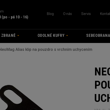
nám
Blog
O nás
Servis
Konta
3
(po - pá 10 - 16)
A ZBRANĚ
ODOLNÉ KUFRY
SEBEOBRAN
NeoMag Alias klip na pouzdro s vrchním uchycením
NE
PO
UC