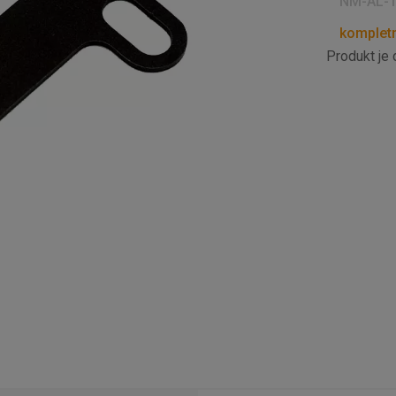
NM-AL-
kompletn
Produkt je