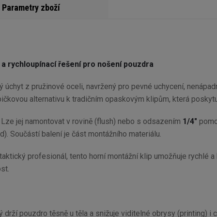
Parametry zboží
 a rychloupínací řešení pro nošení pouzdra
 úchyt z pružinové oceli, navržený pro pevné uchycení, nenápad
ičkovou alternativu k tradičním opaskovým klipům, která poskytuje
. Lze jej namontovat v rovině (flush) nebo s odsazením
1/4"
pomoc
). Součástí balení je část montážního materiálu.
o taktický profesionál, tento horní montážní klip umožňuje rych
st.
rý drží pouzdro těsně u těla a snižuje viditelné obrysy (printing) 