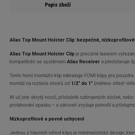
Popis zboží
Alias Top Mount Holster Clip: bezpečné, nízkoprofilové
Alias Top Mount Holster Clip
je precizně laserem vyřezaný
kompatibilní se systémem
Alias Receiver
a představuje šp
Tento horní montážní klip nahrazuje FOMI klipy pro pouzdra
montáž na rozteče otvorů od
1/2" do 1"
(měřeno střed–střed
Ať už jste skrytý nosič, příslušník ozbrojených složek, neb
protahování opasku – a zároveň zvyšuje pohodlí a přístupno
Nízkoprofilové a pevné uchycení
Jednou z hlavních výhod
klipu je minimalistický design, kte