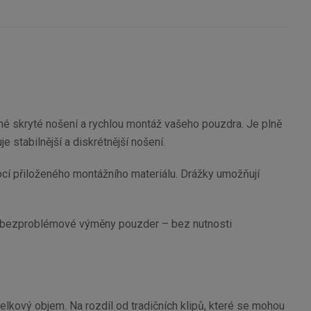
né skryté nošení a rychlou montáž vašeho pouzdra. Je plně
 stabilnější a diskrétnější nošení.
í přiloženého montážního materiálu. Drážky umožňují
lé a bezproblémové výměny pouzder – bez nutnosti
i celkový objem. Na rozdíl od tradičních klipů, které se mohou