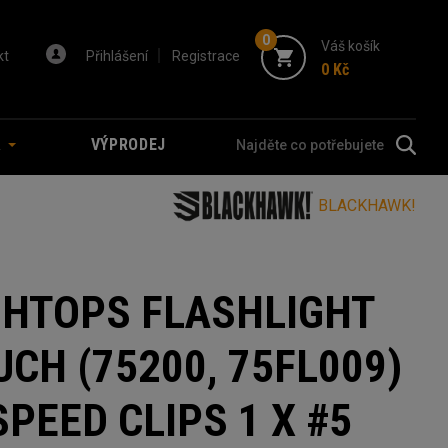
0
Váš košík
kt
Přihlášení
Registrace
0 Kč
A
VÝPRODEJ
BLACKHAWK!
GHTOPS FLASHLIGHT
CH (75200, 75FL009)
PEED CLIPS 1 X #5