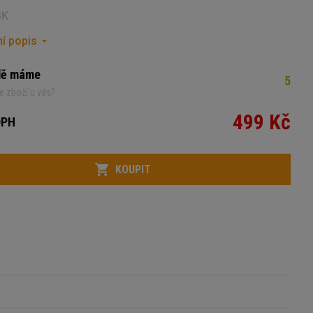
BK
í popis
dě máme
5
e zboží u vás?
499 Kč
DPH
KOUPIT