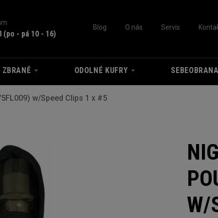
nám
Blog
O nás
Servis
Konta
3
(po - pá 10 - 16)
A ZBRANĚ
ODOLNÉ KUFRY
SEBEOBRAN
5FL009) w/Speed Clips 1 x #5
NI
POU
W/S