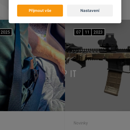
Přijmout vše
Nastavení
2025
07
11
2023
Novinky