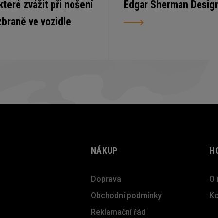
 které zvážit při nošení
Edgar Sherman Desig
zbraně ve vozidle
NÁKUP
H
Doprava
O 
Obchodní podmínky
Ko
Reklamační řád