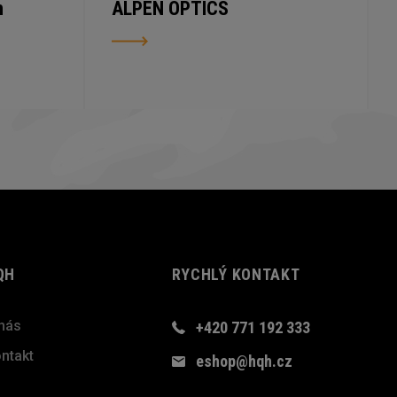
n
ALPEN OPTICS
QH
RYCHLÝ KONTAKT
nás
+420 771 192 333
ntakt
eshop@hqh.cz