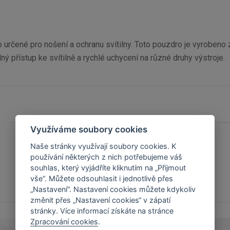
čené pro nošení a ochranu svítilny. Toto pouzdro je vyrobeno z 
 přístup ke svítilně a rychlé uchycení na různé druhy výstroje.
Využíváme soubory cookies
Barva
Černá
Naše stránky využívají soubory cookies. K
používání některých z nich potřebujeme váš
souhlas, který vyjádříte kliknutím na „Přijmout
vše“. Můžete odsouhlasit i jednotlivě přes
„Nastavení“. Nastavení cookies můžete kdykoliv
změnit přes „Nastavení cookies“ v zápatí
stránky. Více informací získáte na stránce
Zpracování cookies
.