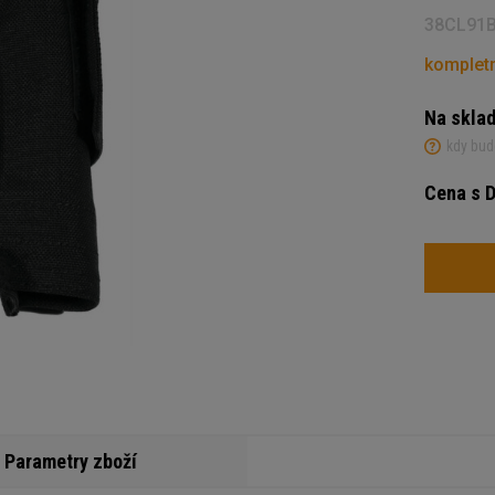
38CL91
kompletn
Na skla
kdy bud
Cena s 
Počet
Parametry zboží