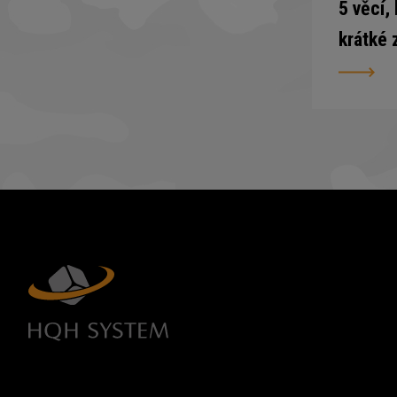
5 věcí,
krátké 