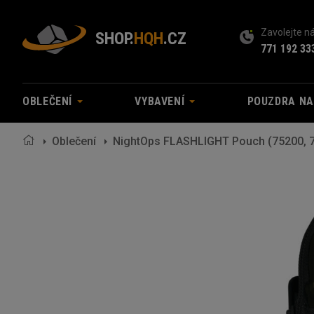
Zavolejte 
SHOP.
HQH
.CZ
771 192 33
OBLEČENÍ
VYBAVENÍ
POUZDRA N
Oblečení
NightOps FLASHLIGHT Pouch (75200, 7