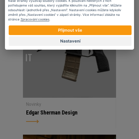
Naše stránky využívají soubory cookies. K používání některých z nich
potřebujeme váš souhlas, který vyjádříte kliknutím na „Přijmout vše“. Můžete
odsouhlasit i jednotlivě přes „Nastavení“. Nastavení cookies můžete kdykoliv
07
11
2023
změnit přes „Nastavení cookies“ v zápatí stránky. Více informací získáte na
stránce
Zpracování cookies
.
Přijmout vše
Nastavení
Novinky
Edgar Sherman Design