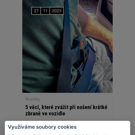
27
11
2025
Novinky
5 věcí, které zvážit při nošení krátké
zbraně ve vozidle
Využíváme soubory cookies