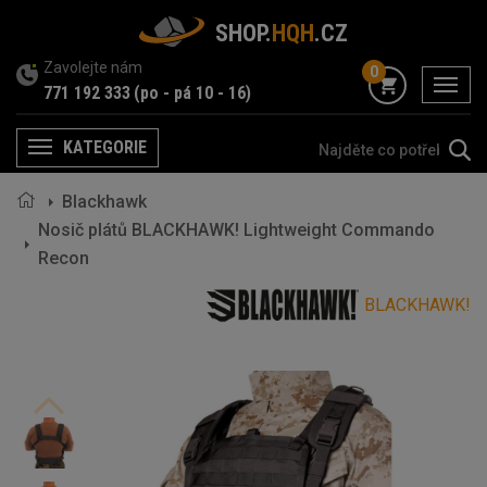
SHOP.
HQH
.CZ
Zavolejte nám
0
menu
771 192 333
(po - pá 10 - 16)
KATEGORIE
Menu
Blackhawk
Nosič plátů BLACKHAWK! Lightweight Commando
Recon
BLACKHAWK!